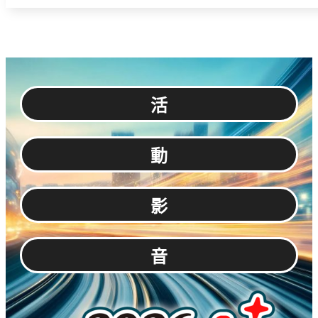
活
動
影
音