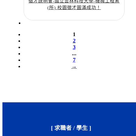
徵才說明會-國立雲林科技大學-機械工程系
(所) 校園徵才圓滿成功！
1
2
3
...
7
→
[ 求職者 / 學生 ]