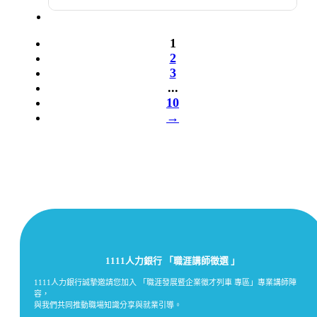
1
2
3
...
10
→
1111人力銀行 「職涯講師徵選 」
1111人力銀行誠摯邀請您加入 「職涯發展暨企業徵才列車 專區」專業講師陣
容，
與我們共同推動職場知識分享與就業引導。