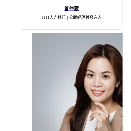
曾仲葳
1111人⼒銀⾏ | 公關經理兼發⾔⼈