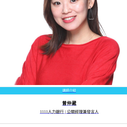
講師介紹
曾仲葳
1111人⼒銀⾏ | 公關經理兼發⾔⼈