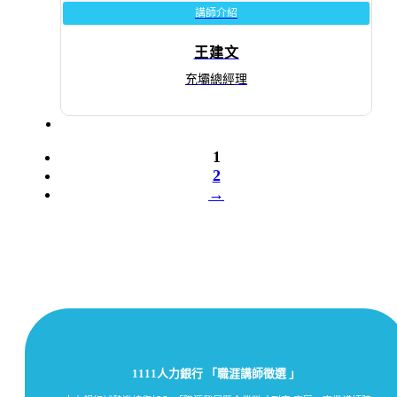
講師介紹
王建文
充壩總經理
1
2
→
1111人力銀行 「職涯講師徵選 」