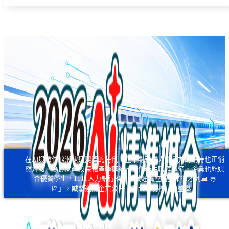
在AI與數位浪潮快速變革的時代，企業對新鮮人即戰力的期待也正悄
然升級。為協助學校深化產學連結、強化學生職涯準備，企業也能媒
合優質學生，1111人力銀行推出「職涯講座暨企業徵才列車-專
區」，誠摯邀請企業公司、各大專院校共襄盛舉！