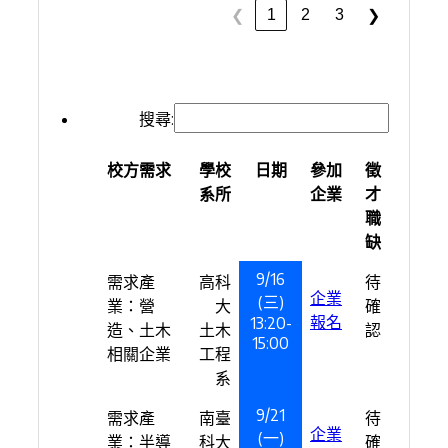
1
2
3
❮
❯
搜尋:
校方需求
學校
日期
參加
徵
系所
企業
才
職
缺
9/16
需求產
高科
待
企業
(三)
業：營
大
確
報名
13:20-
造、土木
土木
認
15:00
相關企業
工程
系
9/21
需求產
南臺
待
企業
(一)
業：半導
科大
確