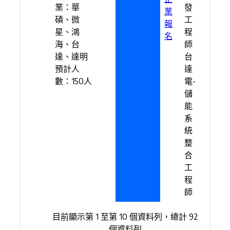
業：華
發
業
碩、微
工
報
星、鴻
程
名
海、台
師
達、達明
台
預計人
達
數：150人
電-
儲
能
系
統
整
合
工
程
師
目前顯示第 1 至第 10 個資料列，總計 92
個資料列