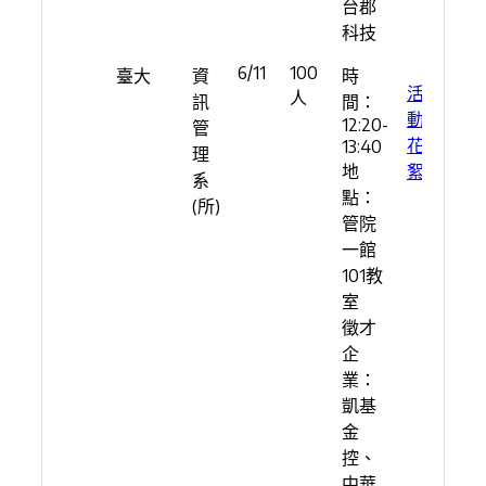
台郡
科技
6/11
100
臺大
資
時
活
人
訊
間：
動
12:20-
管
花
13:40
理
地
絮
系
點：
(所)
管院
一館
101教
室
徵才
企
業：
凱基
金
控、
中華