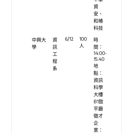
資
安、
和椿
科技
6/12
100
中興大
資
時
人
學
訊
間：
14:00-
工
15:40
程
地
系
點：
資訊
科學
大樓
B1致
平廳
徵才
企
業：