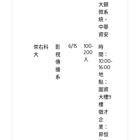
大銀
微系
統、
中華
資安
6/15
100-
崇右科
影
時
200
大
視
間：
人
10:00-
傳
16:00
播
地
系
點：
圖資
大樓9
樓
徵才
企
業：
昇恒