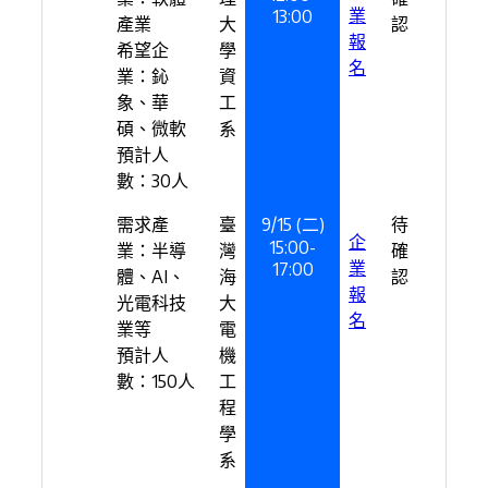
業
13:00
產業
大
認
報
希望企
學
名
業：鈊
資
象、華
工
碩、微軟
系
預計人
數：30人
需求產
臺
9/15 (二)
待
企
15:00-
業：半導
灣
確
業
17:00
體、AI、
海
認
報
光電科技
大
名
業等
電
預計人
機
數：150人
工
程
學
系