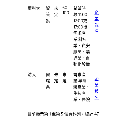
60-
屏科大
資
未
希望時
企
100
管
定
段:11:00-
業
系
12:00或
報
17:00後
名
需求產
業:科技
業、資安
廠商、製
造業、自
動化設備
清大
醫
未
未
需求產
企
環
定
定
業:半導
業
系
體產業、
報
生技產
名
業、醫院
目前顯示第 1 至第 5 個資料列，總計 47