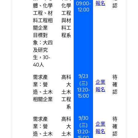
報名
09:00-
體、化學
化學
認
12:00
工程、材
工程
料工程相
與材
關企業
料工
目標對
程系
象：大四
及研究
生，30-
40人
9/23
需求產
高科
待
企業
(三)
業：營
大
確
報名
13:20-
造、土木
土木
認
15:00
相關企業
工程
系
9/30
需求產
高科
待
企業
(三)
業：營
大
確
報名
13:20-
造、土木
土木
認
15:00