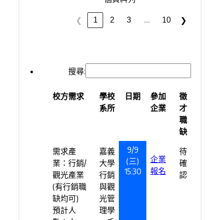
…
1
2
3
10
❮
❯
搜尋:
校方需求
學校
日期
參加
徵
系所
企業
才
職
缺
9/9
需求產
嘉義
待
企業
(三)
業：行銷/
大學
確
報名
15:30
觀光產業
行銷
認
(有行銷職
與觀
缺均可)
光管
預計人
理學