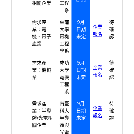
相關企業
工程
系
需求產
臺南
9月
待
企業
業：電
大學
日期
確
報名
機、電子
電機
未定
認
產業
工程
學系
需求產
成功
9月
待
企業
業：機械
大學
日期
確
報名
業
電機
未定
認
工程
系
需求產
南臺
9月
待
企業
業：半導
科大
日期
確
報名
體/光電相
半導
未定
認
關企業
體與
光電