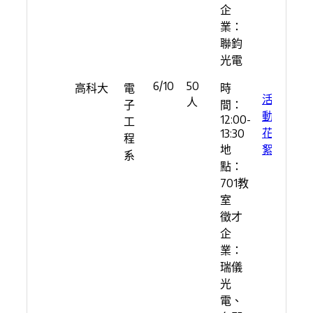
企
業：
聯鈞
光電
6/10
50
高科大
電
時
活
人
子
間：
動
12:00-
工
花
13:30
程
地
絮
系
點：
701教
室
徵才
企
業：
瑞儀
光
電、