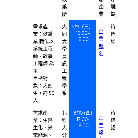
系
企
職
所
業
缺
需求產
大
9/9（三）
待
企
16:00–
業：軟體
同
確
業
18:00
業 職位以
大
認
報
系統工程
學
名
師、軟體
資
工程師 為
訊
主
工
目標對
程
象：大四
學
生，約 50
系
人
需求產
北
9/10 (四)
待
企
17:00-
業：生醫
科
確
業
18:00
生化、光
大
認
報
電能源、
分