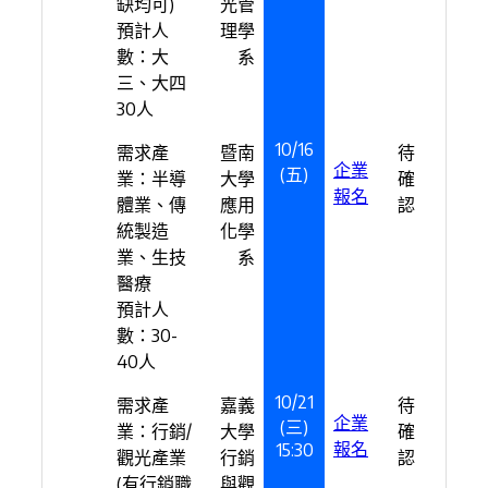
缺均可)
光管
預計人
理學
數：大
系
三、大四
30人
10/16
需求產
暨南
待
企業
(五)
業：半導
大學
確
報名
體業、傳
應用
認
統製造
化學
業、生技
系
醫療
預計人
數：30-
40人
10/21
需求產
嘉義
待
企業
(三)
業：行銷/
大學
確
報名
15:30
觀光產業
行銷
認
(有行銷職
與觀