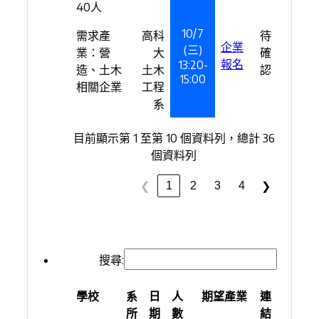
40人
10/7
需求產
高科
待
企業
(三)
業：營
大
確
報名
13:20-
造、土木
土木
認
15:00
相關企業
工程
系
目前顯示第 1 至第 10 個資料列，總計 36
個資料列
1
2
3
4
❮
❯
搜尋:
學校
系
日
人
期望產業
連
所
期
數
結