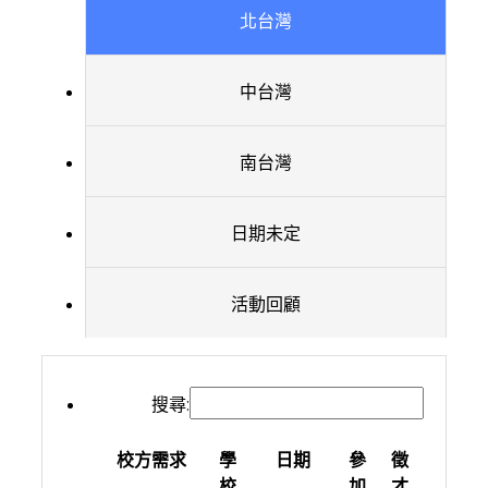
北台灣
中台灣
南台灣
日期未定
活動回顧
搜尋:
校方需求
學
日期
參
徵
校
加
才