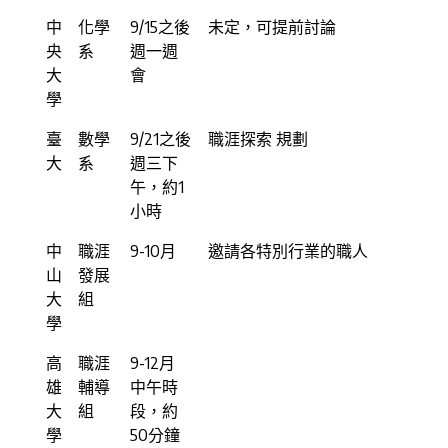
中
化學
9/15之後
未定，可提前討論
央
系
週一週
大
會
學
臺
數學
9/21之後
職涯探索 規劃
大
系
週三下
午，約1
小時
中
職涯
9-10月
邀請各特別行業的職人
山
發展
大
組
學
高
職涯
9-12月
雄
輔導
中午時
大
組
段，約
學
50分鐘