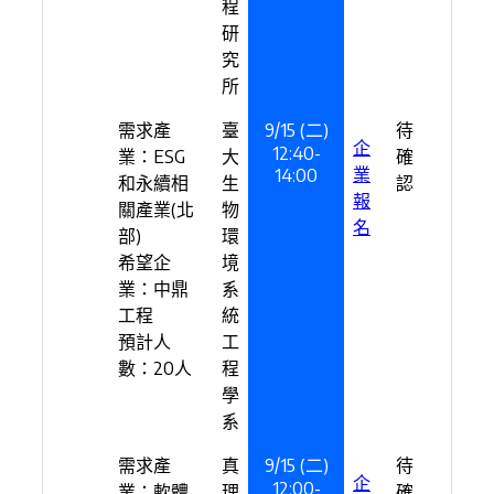
程
研
究
所
需求產
臺
9/15 (二)
待
企
12:40-
業：ESG
大
確
業
14:00
和永續相
生
認
報
關產業(北
物
名
部)
環
希望企
境
業：中鼎
系
工程
統
預計人
工
數：20人
程
學
系
需求產
真
9/15 (二)
待
企
12:00-
業：軟體
理
確