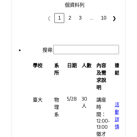
個資料列
…
1
2
3
10
❮
❯
搜尋:
學校
系
日期
人數
內容
連
所
及需
結
求說
明
學校
系
日期
人數
內容
連
5/28
30
臺大
物
講座
所
及需
結
活
人
理
時
求說
動
系
間：
明
詳
12:00-
情
13:00
徵才