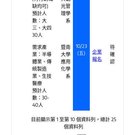
缺均可)
光管
預計人
理學
數：大
系
三、大四
30人
10/23
需求產
暨南
待
企業
(五)
業：半導
大學
確
報名
體業、傳
應用
認
統製造
化學
業、生技
系
醫療
預計人
數：30-
40人
目前顯示第 1 至第 10 個資料列，總計 25
個資料列