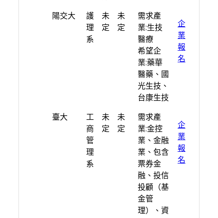
學校
系
日
人
期望產業
連
陽交大
護
未
未
需求產
所
期
數
結
企
理
定
定
業:生技
業
系
醫療
報
希望企
名
業:藥華
醫藥、國
光生技、
台康生技
臺大
工
未
未
需求產
企
商
定
定
業:金控
業
管
業、金融
報
理
業、包含
名
系
票券金
融、投信
投顧（基
金管
理）、資