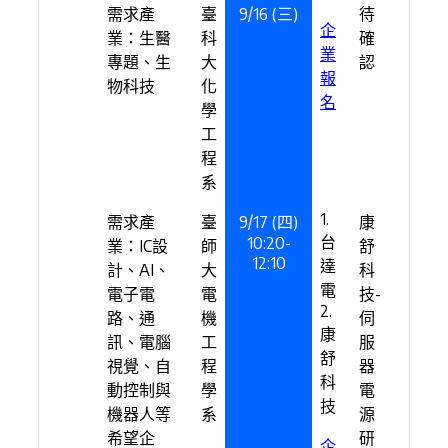
需求產
臺
9/16 (三)
待
企
業：生醫
科
確
業
專題、生
大
認
報
物科技
化
名
學
工
程
系
1.
需求產
臺
9/17 (四)
康
台
10:20-
業：IC設
師
舒
12:10
達
計、AI、
大
科
電
電子電
電
技-
2.
路、通
機
伺
康
訊、電腦
工
服
舒
視覺、自
程
器
科
動控制與
學
電
技
機器人等
系
源
希望企
研
企