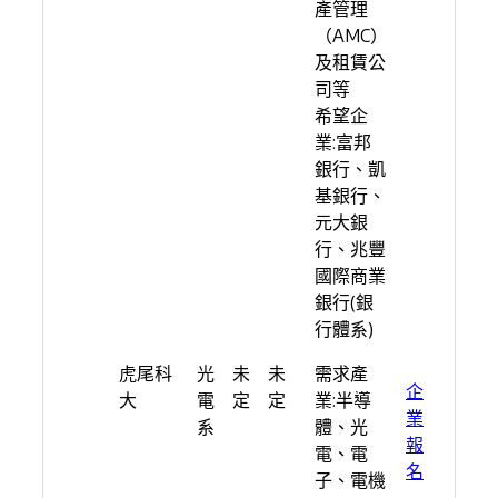
產管理
（AMC）
及租賃公
司等
希望企
業:富邦
銀行、凱
基銀行、
元大銀
行、兆豐
國際商業
銀行(銀
行體系)
虎尾科
光
未
未
需求產
企
大
電
定
定
業:半導
業
系
體、光
報
電、電
名
子、電機