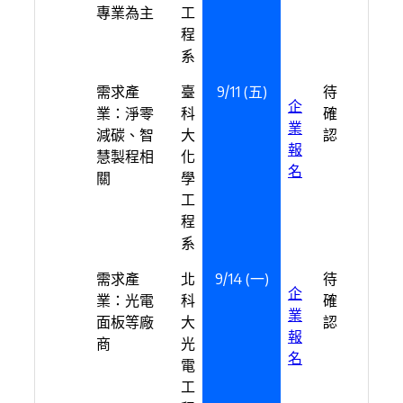
專業為主
工
程
系
需求產
臺
9/11 (五)
待
企
業：淨零
科
確
業
減碳、智
大
認
報
慧製程相
化
名
關
學
工
程
系
需求產
北
9/14 (一)
待
企
業：光電
科
確
業
面板等廠
大
認
報
商
光
名
電
工