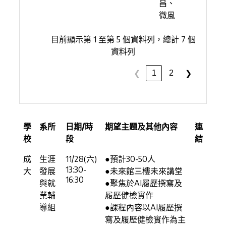
昌、
微風
目前顯示第 1 至第 5 個資料列，總計 7 個
資料列
1
2
❮
❯
學
系所
日期/時
期望主題及其他內容
連
校
段
結
成
生涯
11/28(六)
●預計30-50人
13:30-
大
發展
●未來館三樓未來講堂
16:30
與就
●聚焦於AI履歷撰寫及
業輔
履歷健檢實作
導組
●課程內容以AI履歷撰
寫及履歷健檢實作為主