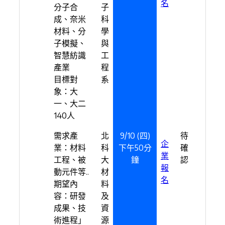
名
分子合
子
成、奈米
科
材料、分
學
子模擬、
與
智慧紡識
工
產業
程
目標對
系
象：大
一、大二
140人
需求產
北
9/10 (四)
待
企
業：材料
科
下午50分
確
業
工程、被
大
鐘
認
報
動元件等..
材
名
期望內
料
容：研發
及
成果、技
資
術進程」
源