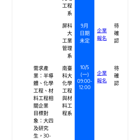
工程
系
屏科
9月
待
企業
大
日期
確
報名
工業
未定
認
管理
系
10/5
需求產
南臺
待
企業
(一)
業：半導
科大
確
報名
09:00-
體、化學
化學
認
12:00
工程、材
工程
料工程相
與材
關企業
料工
目標對
程系
象：大四
及研究
生，30-