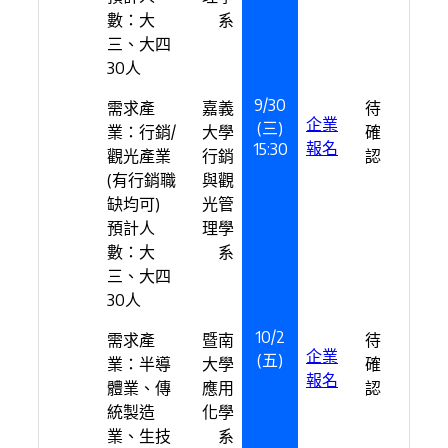
數：大
系
三、大四
30人
9/30
需求產
嘉義
待
企業
(三)
業：行銷/
大學
確
報名
15:30
觀光產業
行銷
認
(有行銷職
與觀
缺均可)
光管
預計人
理學
數：大
系
三、大四
30人
10/2
需求產
暨南
待
企業
(五)
業：半導
大學
確
報名
體業、傳
應用
認
統製造
化學
業、生技
系