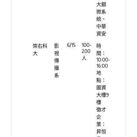
大銀
微系
統、
中華
資安
6/15
100-
崇右科
影
時
200
大
視
間：
人
10:00-
傳
16:00
播
地
系
點：
圖資
大樓9
樓
徵才
企
業：
昇恒