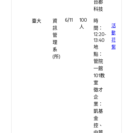
台郡
科技
6/11
100
臺大
資
時
活
人
訊
間：
動
12:20-
管
花
13:40
理
地
絮
系
點：
(所)
管院
一館
101教
室
徵才
企
業：
凱基
金
控、
中華