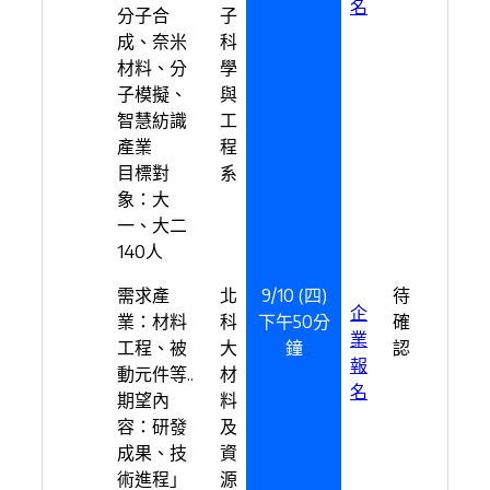
名
分子合
子
成、奈米
科
材料、分
學
子模擬、
與
智慧紡識
工
產業
程
目標對
系
象：大
一、大二
140人
需求產
北
9/10 (四)
待
企
業：材料
科
下午50分
確
業
工程、被
大
鐘
認
報
動元件等..
材
名
期望內
料
容：研發
及
成果、技
資
術進程」
源