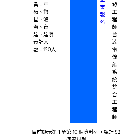
業：華
發
業
碩、微
工
報
星、鴻
程
名
海、台
師
達、達明
台
預計人
達
數：150人
電-
儲
能
系
統
整
合
工
程
師
目前顯示第 1 至第 10 個資料列，總計 92
個資料列