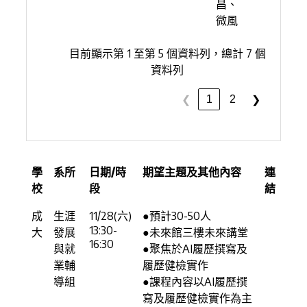
昌、
微風
目前顯示第 1 至第 5 個資料列，總計 7 個
資料列
1
2
❮
❯
學
系所
日期/時
期望主題及其他內容
連
校
段
結
成
生涯
11/28(六)
●預計30-50人
13:30-
大
發展
●未來館三樓未來講堂
16:30
與就
●聚焦於AI履歷撰寫及
業輔
履歷健檢實作
導組
●課程內容以AI履歷撰
寫及履歷健檢實作為主