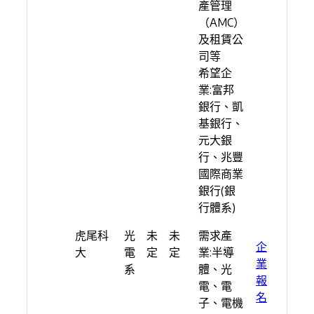
產管理
（AMC）
及租賃公
司等
希望企
業:富邦
銀行、凱
基銀行、
元大銀
行、兆豐
國際商業
銀行(銀
行體系)
虎尾科
光
未
未
需求產
企
大
電
定
定
業:半導
業
系
體、光
報
電、電
名
子、電機