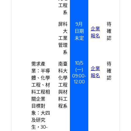
工程
系
屏科
9月
待
企業
大
日期
確
報名
工業
未定
認
管理
系
10/5
需求產
南臺
待
企業
(一)
業：半導
科大
確
報名
09:00-
體、化學
化學
認
12:00
工程、材
工程
料工程相
與材
關企業
料工
目標對
程系
象：大四
及研究
生，30-