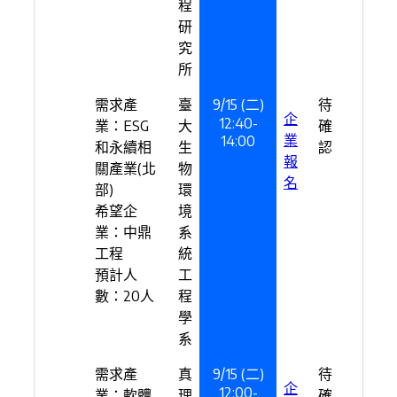
程
研
究
所
需求產
臺
9/15 (二)
待
企
12:40-
業：ESG
大
確
業
14:00
和永續相
生
認
報
關產業(北
物
名
部)
環
希望企
境
業：中鼎
系
工程
統
預計人
工
數：20人
程
學
系
需求產
真
9/15 (二)
待
企
12:00-
業：軟體
理
確