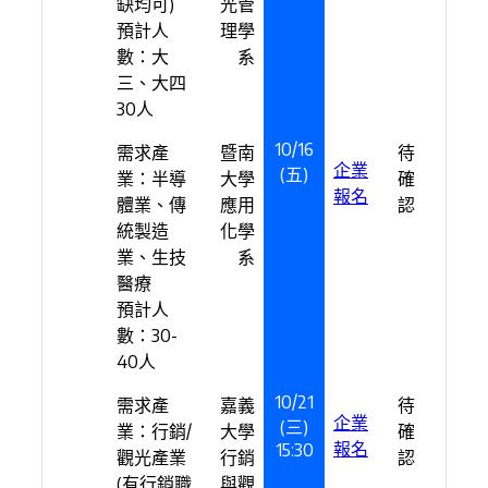
缺均可)
光管
預計人
理學
數：大
系
三、大四
30人
10/16
需求產
暨南
待
企業
(五)
業：半導
大學
確
報名
體業、傳
應用
認
統製造
化學
業、生技
系
醫療
預計人
數：30-
40人
10/21
需求產
嘉義
待
企業
(三)
業：行銷/
大學
確
報名
15:30
觀光產業
行銷
認
(有行銷職
與觀