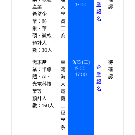
業
13:00
產業
大
認
報
希望企
學
名
業：鈊
資
象、華
工
碩、微軟
系
預計人
數：30人
需求產
臺
9/15 (二)
待
企
15:00-
業：半導
灣
確
業
17:00
體、AI、
海
認
報
光電科技
大
名
業等
電
預計人
機
數：150人
工
程
學
系