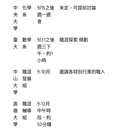
中
化學
9/15之後
未定，可提前討論
央
系
週一週
大
會
學
臺
數學
9/21之後
職涯探索 規劃
大
系
週三下
午，約1
小時
中
職涯
9-10月
邀請各特別行業的職人
山
發展
大
組
學
高
職涯
9-12月
雄
輔導
中午時
大
組
段，約
學
50分鐘