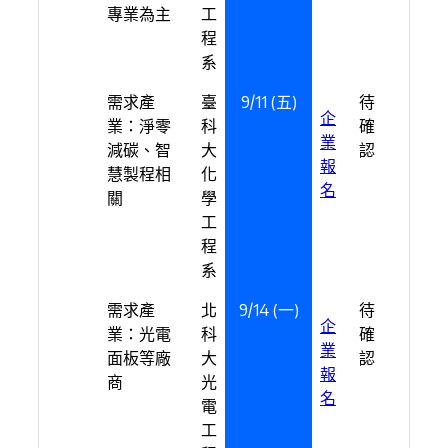
專業為主
工
程
系
需求產
臺
9/11 (五)
待
企
業：淨零
科
確
業
減碳、智
大
認
報
慧製程相
化
名
關
學
工
程
系
需求產
北
9/14 (一)
待
企
業：光電
科
確
業
面板等廠
大
認
報
商
光
名
電
工