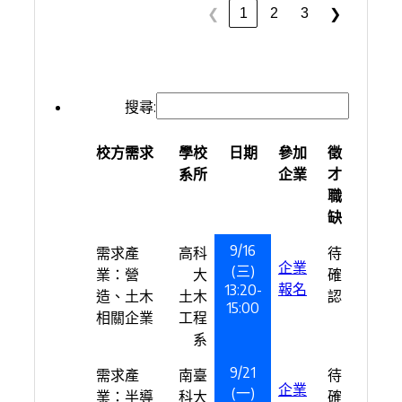
1
2
3
❮
❯
搜尋:
校方需求
學校
日期
參加
徵
系所
企業
才
職
缺
9/16
需求產
高科
待
企業
(三)
業：營
大
確
報名
13:20-
造、土木
土木
認
15:00
相關企業
工程
系
9/21
需求產
南臺
待
企業
(一)
業：半導
科大
確