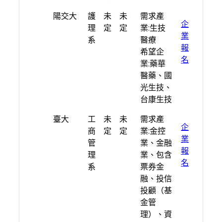
學校
系
日
人
期望產業
連
陽交大
護
未
未
需求產
所
期
數
結
企
理
定
定
業:生技
業
系
醫療
報
希望企
名
業:藥華
醫藥、國
光生技、
台康生技
臺大
工
未
未
需求產
企
商
定
定
業:金控
業
管
業、金融
報
理
業、包含
名
系
票券金
融、投信
投顧（基
金管
理）、資