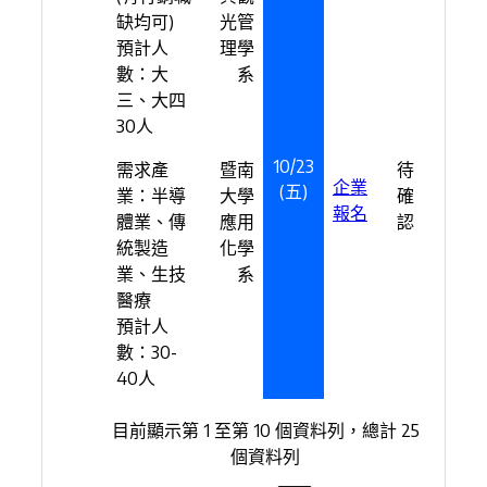
缺均可)
光管
預計人
理學
數：大
系
三、大四
30人
10/23
需求產
暨南
待
企業
(五)
業：半導
大學
確
報名
體業、傳
應用
認
統製造
化學
業、生技
系
醫療
預計人
數：30-
40人
目前顯示第 1 至第 10 個資料列，總計 25
個資料列