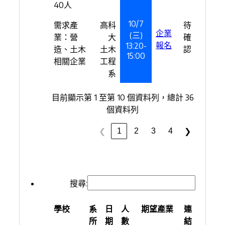
40人
10/7
需求產
高科
待
企業
(三)
業：營
大
確
報名
13:20-
造、土木
土木
認
15:00
相關企業
工程
系
目前顯示第 1 至第 10 個資料列，總計 36
個資料列
1
2
3
4
❮
❯
搜尋:
學校
系
日
人
期望產業
連
所
期
數
結