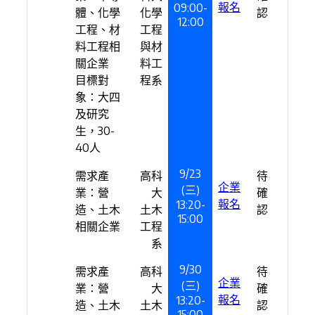
報名
09:00-
體、化學
化學
認
12:00
工程、材
工程
料工程相
與材
關企業
料工
目標對
程系
象：大四
及研究
生，30-
40人
9/23
需求產
高科
待
企業
(三)
業：營
大
確
報名
13:20-
造、土木
土木
認
15:00
相關企業
工程
系
9/30
需求產
高科
待
企業
(三)
業：營
大
確
報名
13:20-
造、土木
土木
認
15:00