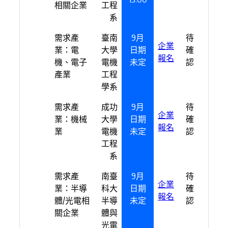
相關企業
工程
系
需求產
臺南
9月
待
企業
業：電
大學
日期
確
報名
機、電子
電機
未定
認
產業
工程
學系
需求產
成功
9月
待
企業
業：機械
大學
日期
確
報名
業
電機
未定
認
工程
系
需求產
南臺
9月
待
企業
業：半導
科大
日期
確
報名
體/光電相
半導
未定
認
關企業
體與
光電