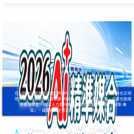
在AI與數位浪潮快速變革的時代，企業對新鮮人即戰力的期待也正悄
然升級。為協助學校深化產學連結、強化學生職涯準備，企業也能媒
合優質學生，1111人力銀行推出「職涯講座暨企業徵才列車-專
區」，誠摯邀請企業公司、各大專院校共襄盛舉！