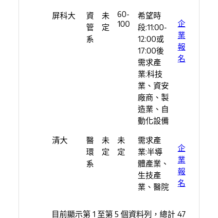
60-
屏科大
資
未
希望時
企
100
管
定
段:11:00-
業
系
12:00或
報
17:00後
名
需求產
業:科技
業、資安
廠商、製
造業、自
動化設備
清大
醫
未
未
需求產
企
環
定
定
業:半導
業
系
體產業、
報
生技產
名
業、醫院
目前顯示第 1 至第 5 個資料列，總計 47