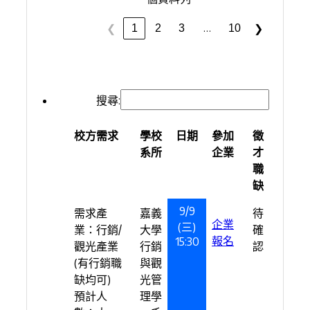
…
1
2
3
10
❮
❯
搜尋:
校方需求
學校
日期
參加
徵
系所
企業
才
職
缺
9/9
需求產
嘉義
待
企業
(三)
業：行銷/
大學
確
報名
15:30
觀光產業
行銷
認
(有行銷職
與觀
缺均可)
光管
預計人
理學