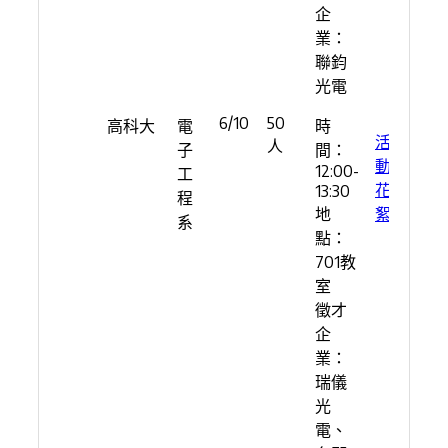
企
業：
聯鈞
光電
6/10
50
高科大
電
時
活
人
子
間：
動
12:00-
工
花
13:30
程
地
絮
系
點：
701教
室
徵才
企
業：
瑞儀
光
電、