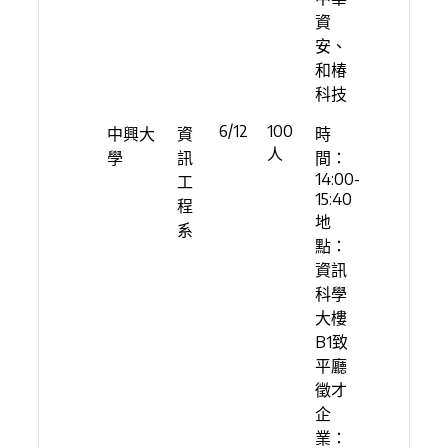
資
安、
和椿
科技
6/12
100
中興大
資
時
人
學
訊
間：
14:00-
工
15:40
程
地
系
點：
資訊
科學
大樓
B1致
平廳
徵才
企
業：