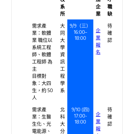
系
企
職
所
業
缺
需求產
大
9/9（三）
待
企
16:00–
業：軟體
同
確
業
18:00
業 職位以
大
認
報
系統工程
學
名
師、軟體
資
工程師 為
訊
主
工
目標對
程
象：大四
學
生，約 50
系
人
需求產
北
9/10 (四)
待
企
17:00-
業：生醫
科
確
業
18:00
生化、光
大
認
報
電能源、
分