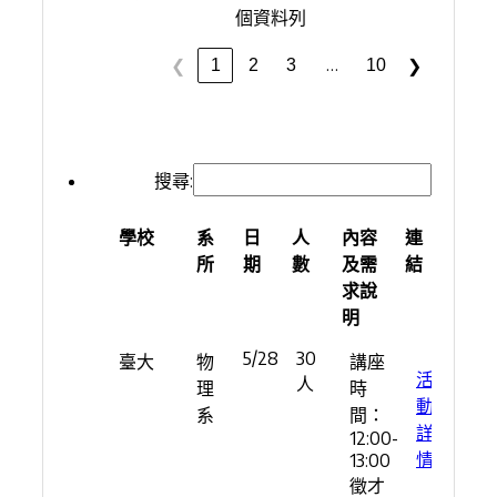
個資料列
…
1
2
3
10
❮
❯
搜尋:
學校
系
日
人
內容
連
所
期
數
及需
結
求說
明
學校
系
日期
人數
內容
連
5/28
30
臺大
物
講座
所
及需
結
活
人
理
時
求說
動
系
間：
明
詳
12:00-
情
13:00
徵才