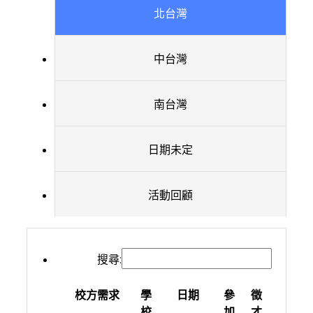
北台灣
中台灣
南台灣
日期未定
活動回顧
搜尋:
校方需求
學
日期
參
徵
校
加
才