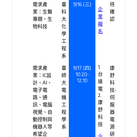
需求產
臺
9/16 (三)
待
企
業：生醫
科
確
業
專題、生
大
認
報
物科技
化
名
學
工
程
系
1.
需求產
臺
9/17 (四)
康
台
10:20-
業：IC設
師
舒
12:10
達
計、AI、
大
科
電
電子電
電
技-
2.
路、通
機
伺
康
訊、電腦
工
服
舒
視覺、自
程
器
科
動控制與
學
電
技
機器人等
系
源
希望企
研
企