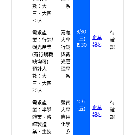
數：大
系
三、大四
30人
9/30
需求產
嘉義
待
企業
(三)
業：行銷/
大學
確
報名
15:30
觀光產業
行銷
認
(有行銷職
與觀
缺均可)
光管
預計人
理學
數：大
系
三、大四
30人
10/2
需求產
暨南
待
企業
(五)
業：半導
大學
確
報名
體業、傳
應用
認
統製造
化學
業、生技
系