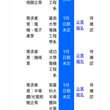
相關企業
工程
系
需求產
臺南
9月
待
企業
業：電
大學
日期
確
報名
機、電子
電機
未定
認
產業
工程
學系
需求產
成功
9月
待
企業
業：機械
大學
日期
確
報名
業
電機
未定
認
工程
系
需求產
南臺
9月
待
企業
業：半導
科大
日期
確
報名
體/光電相
半導
未定
認
關企業
體與
光電