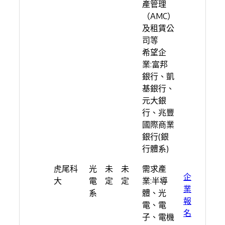
產管理
（AMC）
及租賃公
司等
希望企
業:富邦
銀行、凱
基銀行、
元大銀
行、兆豐
國際商業
銀行(銀
行體系)
虎尾科
光
未
未
需求產
企
大
電
定
定
業:半導
業
系
體、光
報
電、電
名
子、電機