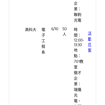
企
業：
聯鈞
光電
6/10
50
高科大
電
時
活
人
子
間：
動
12:00-
工
花
13:30
程
地
絮
系
點：
701教
室
徵才
企
業：
瑞儀
光
電、