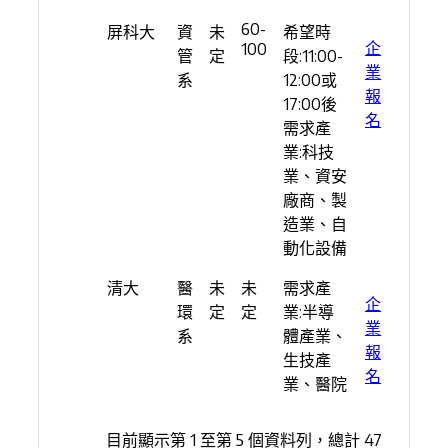
60-
屏科大
資
未
希望時
企
100
管
定
段:11:00-
業
系
12:00或
報
17:00後
名
需求產
業:科技
業、資安
廠商、製
造業、自
動化設備
清大
醫
未
未
需求產
企
環
定
定
業:半導
業
系
體產業、
報
生技產
名
業、醫院
目前顯示第 1 至第 5 個資料列，總計 47