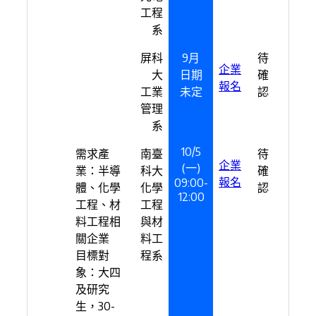
工程
系
屏科
9月
待
企業
大
日期
確
報名
工業
未定
認
管理
系
10/5
需求產
南臺
待
企業
(一)
業：半導
科大
確
報名
09:00-
體、化學
化學
認
12:00
工程、材
工程
料工程相
與材
關企業
料工
目標對
程系
象：大四
及研究
生，30-