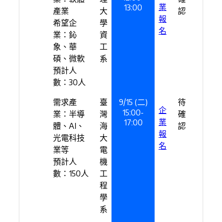
業
13:00
產業
大
認
報
希望企
學
名
業：鈊
資
象、華
工
碩、微軟
系
預計人
數：30人
需求產
臺
9/15 (二)
待
企
15:00-
業：半導
灣
確
業
17:00
體、AI、
海
認
報
光電科技
大
名
業等
電
預計人
機
數：150人
工
程
學
系