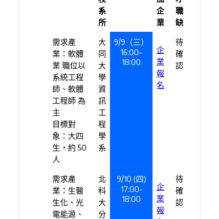
系
企
職
所
業
缺
需求產
大
9/9（三）
待
企
16:00–
業：軟體
同
確
業
18:00
業 職位以
大
認
報
系統工程
學
名
師、軟體
資
工程師 為
訊
主
工
目標對
程
象：大四
學
生，約 50
系
人
需求產
北
9/10 (四)
待
企
17:00-
業：生醫
科
確
業
18:00
生化、光
大
認
報
電能源、
分