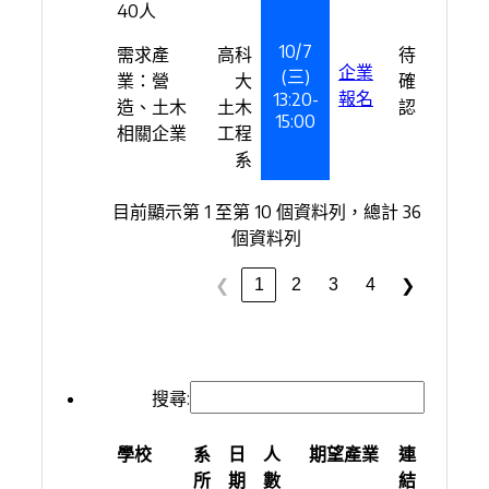
40人
10/7
需求產
高科
待
企業
(三)
業：營
大
確
報名
13:20-
造、土木
土木
認
15:00
相關企業
工程
系
目前顯示第 1 至第 10 個資料列，總計 36
個資料列
1
2
3
4
❮
❯
搜尋:
學校
系
日
人
期望產業
連
所
期
數
結