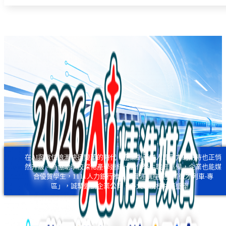
在AI與數位浪潮快速變革的時代，企業對新鮮人即戰力的期待也正悄
然升級。為協助學校深化產學連結、強化學生職涯準備，企業也能媒
合優質學生，1111人力銀行推出「職涯講座暨企業徵才列車-專
區」，誠摯邀請企業公司、各大專院校共襄盛舉！