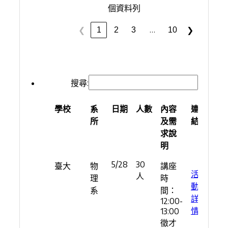
個資料列
…
1
2
3
10
❮
❯
搜尋:
學校
系
日期
人數
內容
連
所
及需
結
求說
明
學校
系
日期
人數
內容
連
5/28
30
臺大
物
講座
所
及需
結
活
人
理
時
求說
動
系
間：
明
詳
12:00-
情
13:00
徵才