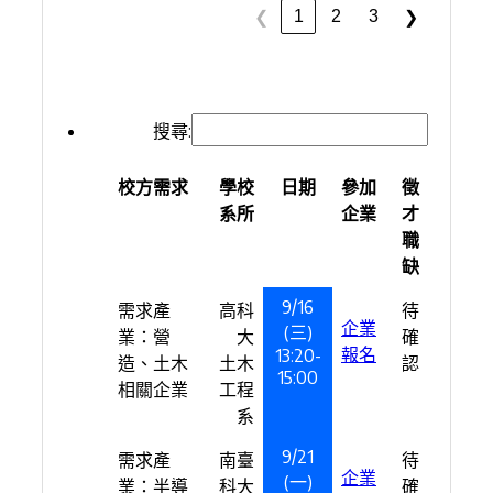
1
2
3
❮
❯
搜尋:
校方需求
學校
日期
參加
徵
系所
企業
才
職
缺
9/16
需求產
高科
待
企業
(三)
業：營
大
確
報名
13:20-
造、土木
土木
認
15:00
相關企業
工程
系
9/21
需求產
南臺
待
企業
(一)
業：半導
科大
確