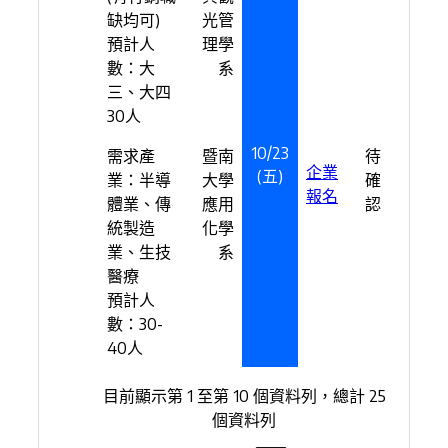
缺均可)
光管
預計人
理學
數：大
系
三、大四
30人
10/23
需求產
暨南
待
企業
(五)
業：半導
大學
確
報名
體業、傳
應用
認
統製造
化學
業、生技
系
醫療
預計人
數：30-
40人
目前顯示第 1 至第 10 個資料列，總計 25
個資料列