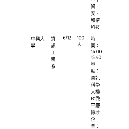
資
安、
和椿
科技
6/12
100
中興大
資
時
人
學
訊
間：
14:00-
工
15:40
程
地
系
點：
資訊
科學
大樓
B1致
平廳
徵才
企
業：