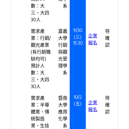
數：大
系
三、大四
30人
9/30
需求產
嘉義
待
企業
(三)
業：行銷/
大學
確
報名
15:30
觀光產業
行銷
認
(有行銷職
與觀
缺均可)
光管
預計人
理學
數：大
系
三、大四
30人
10/2
需求產
暨南
待
企業
(五)
業：半導
大學
確
報名
體業、傳
應用
認
統製造
化學
業、生技
系