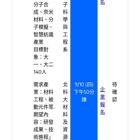
名
分子合
子
成、奈米
科
材料、分
學
子模擬、
與
智慧紡識
工
產業
程
目標對
系
象：大
一、大二
140人
需求產
北
9/10 (四)
待
企
業：材料
科
下午50分
確
業
工程、被
大
鐘
認
報
動元件等..
材
名
期望內
料
容：研發
及
成果、技
資
術進程」
源