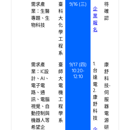
需求產
臺
9/16 (三)
待
企
業：生醫
科
確
業
專題、生
大
認
報
物科技
化
名
學
工
程
系
1.
需求產
臺
9/17 (四)
康
台
10:20-
業：IC設
師
舒
12:10
達
計、AI、
大
科
電
電子電
電
技-
2.
路、通
機
伺
康
訊、電腦
工
服
舒
視覺、自
程
器
科
動控制與
學
電
技
機器人等
系
源
希望企
研
企