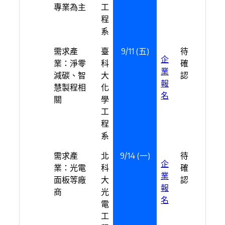
專業為主
工
程
系
需求產
臺
9/11 (五)
待
企
業：淨零
科
確
業
減碳、智
大
認
報
慧製程相
化
名
關
學
工
程
系
需求產
北
9/14 (一)
待
企
業：光電
科
確
業
面板等廠
大
認
報
商
光
名
電
工