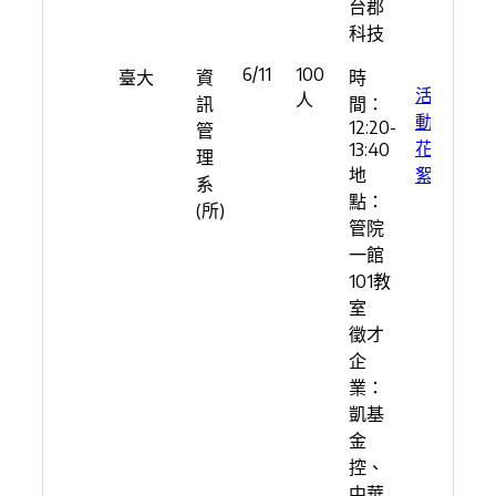
台郡
科技
6/11
100
臺大
資
時
活
人
訊
間：
動
12:20-
管
花
13:40
理
地
絮
系
點：
(所)
管院
一館
101教
室
徵才
企
業：
凱基
金
控、
中華