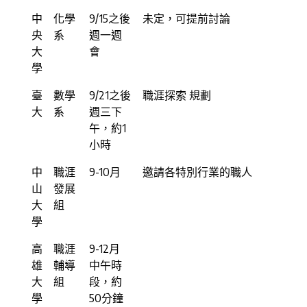
中
化學
9/15之後
未定，可提前討論
央
系
週一週
大
會
學
臺
數學
9/21之後
職涯探索 規劃
大
系
週三下
午，約1
小時
中
職涯
9-10月
邀請各特別行業的職人
山
發展
大
組
學
高
職涯
9-12月
雄
輔導
中午時
大
組
段，約
學
50分鐘