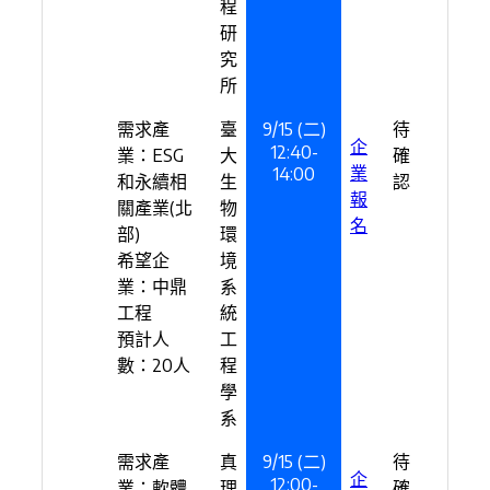
程
研
究
所
需求產
臺
9/15 (二)
待
企
12:40-
業：ESG
大
確
業
14:00
和永續相
生
認
報
關產業(北
物
名
部)
環
希望企
境
業：中鼎
系
工程
統
預計人
工
數：20人
程
學
系
需求產
真
9/15 (二)
待
企
12:00-
業：軟體
理
確