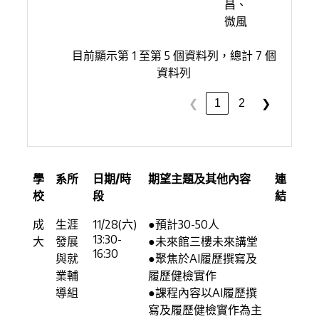
昌、
微風
目前顯示第 1 至第 5 個資料列，總計 7 個
資料列
1
2
❮
❯
學
系所
日期/時
期望主題及其他內容
連
校
段
結
成
生涯
11/28(六)
●預計30-50人
13:30-
大
發展
●未來館三樓未來講堂
16:30
與就
●聚焦於AI履歷撰寫及
業輔
履歷健檢實作
導組
●課程內容以AI履歷撰
寫及履歷健檢實作為主