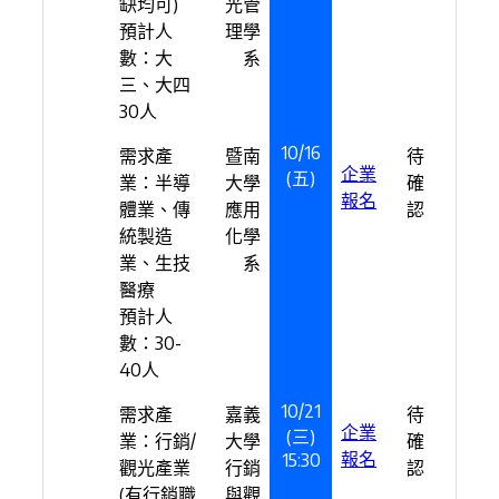
缺均可)
光管
預計人
理學
數：大
系
三、大四
30人
10/16
需求產
暨南
待
企業
(五)
業：半導
大學
確
報名
體業、傳
應用
認
統製造
化學
業、生技
系
醫療
預計人
數：30-
40人
10/21
需求產
嘉義
待
企業
(三)
業：行銷/
大學
確
報名
15:30
觀光產業
行銷
認
(有行銷職
與觀