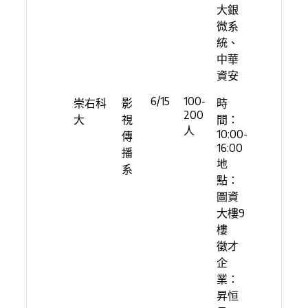
大銀
微系
統、
中華
資安
6/15
100-
崇右科
影
時
200
大
視
間：
人
10:00-
傳
16:00
播
地
系
點：
圖資
大樓9
樓
徵才
企
業：
昇恒