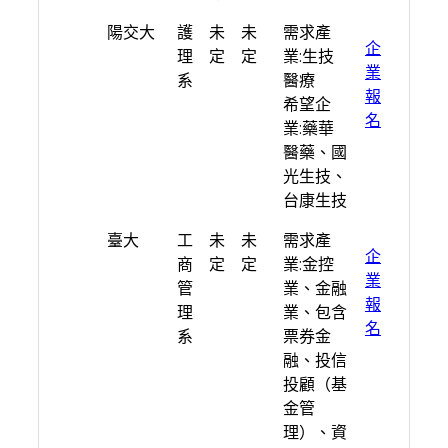
學校
系
日
人
期望產業
連
陽交大
護
未
未
需求產
所
期
數
結
企
理
定
定
業:生技
業
系
醫療
報
希望企
名
業:藥華
醫藥、國
光生技、
台康生技
臺大
工
未
未
需求產
企
商
定
定
業:金控
業
管
業、金融
報
理
業、包含
名
系
票券金
融、投信
投顧（基
金管
理）、資