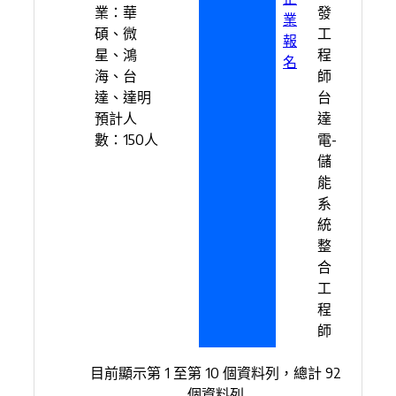
業：華
發
業
碩、微
工
報
星、鴻
程
名
海、台
師
達、達明
台
預計人
達
數：150人
電-
儲
能
系
統
整
合
工
程
師
目前顯示第 1 至第 10 個資料列，總計 92
個資料列