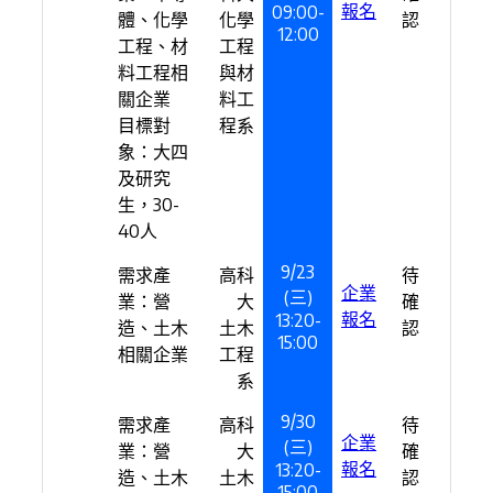
報名
09:00-
體、化學
化學
認
12:00
工程、材
工程
料工程相
與材
關企業
料工
目標對
程系
象：大四
及研究
生，30-
40人
9/23
需求產
高科
待
企業
(三)
業：營
大
確
報名
13:20-
造、土木
土木
認
15:00
相關企業
工程
系
9/30
需求產
高科
待
企業
(三)
業：營
大
確
報名
13:20-
造、土木
土木
認
15:00