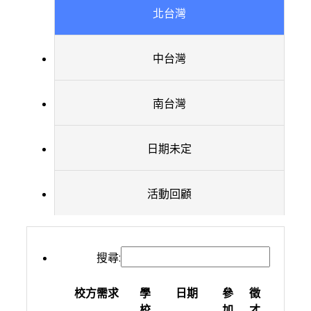
北台灣
中台灣
南台灣
日期未定
活動回顧
搜尋:
校方需求
學
日期
參
徵
校
加
才