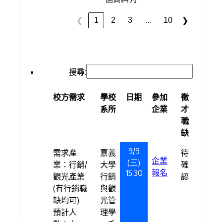
…
1
2
3
10
❮
❯
搜尋:
校方需求
學校
日期
參加
徵
系所
企業
才
職
缺
9/9
需求產
嘉義
待
企業
(三)
業：行銷/
大學
確
報名
15:30
觀光產業
行銷
認
(有行銷職
與觀
缺均可)
光管
預計人
理學