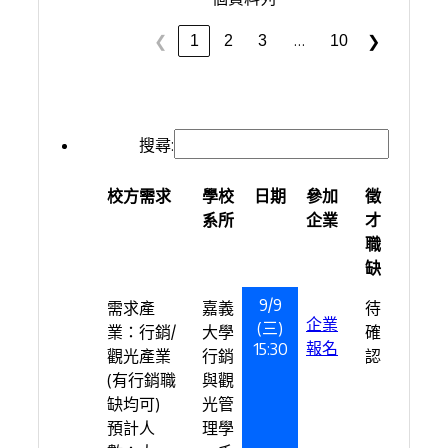
…
1
2
3
10
❮
❯
搜尋:
校方需求
學校
日期
參加
徵
系所
企業
才
職
缺
9/9
需求產
嘉義
待
企業
(三)
業：行銷/
大學
確
報名
15:30
觀光產業
行銷
認
(有行銷職
與觀
缺均可)
光管
預計人
理學