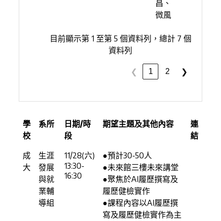
昌、
微風
目前顯示第 1 至第 5 個資料列，總計 7 個
資料列
1
2
❮
❯
學
系所
日期/時
期望主題及其他內容
連
校
段
結
成
生涯
11/28(六)
●預計30-50人
13:30-
大
發展
●未來館三樓未來講堂
16:30
與就
●聚焦於AI履歷撰寫及
業輔
履歷健檢實作
導組
●課程內容以AI履歷撰
寫及履歷健檢實作為主