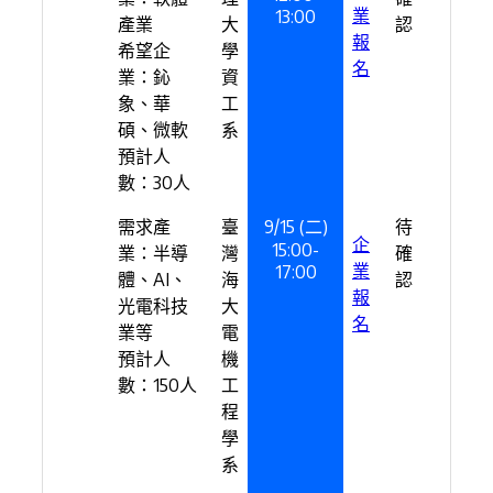
業
13:00
產業
大
認
報
希望企
學
名
業：鈊
資
象、華
工
碩、微軟
系
預計人
數：30人
需求產
臺
9/15 (二)
待
企
15:00-
業：半導
灣
確
業
17:00
體、AI、
海
認
報
光電科技
大
名
業等
電
預計人
機
數：150人
工
程
學
系