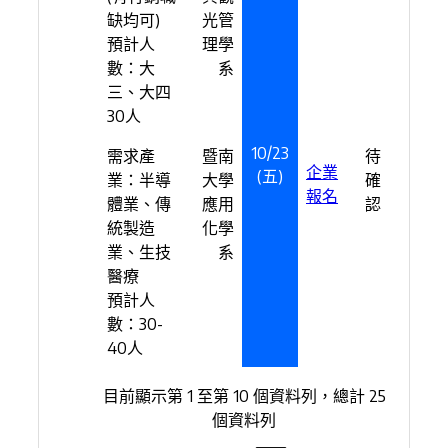
缺均可)
光管
預計人
理學
數：大
系
三、大四
30人
10/23
需求產
暨南
待
企業
(五)
業：半導
大學
確
報名
體業、傳
應用
認
統製造
化學
業、生技
系
醫療
預計人
數：30-
40人
目前顯示第 1 至第 10 個資料列，總計 25
個資料列