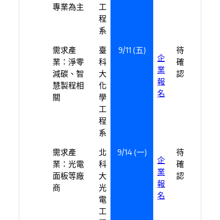
專業為主
工
程
系
需求產
臺
9/11 (五)
待
企
業：淨零
科
確
業
減碳、智
大
認
報
慧製程相
化
名
關
學
工
程
系
需求產
北
9/14 (一)
待
企
業：光電
科
確
業
面板等廠
大
認
報
商
光
名
電
工