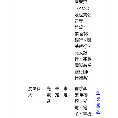
產管理
（AMC）
及租賃公
司等
希望企
業:富邦
銀行、凱
基銀行、
元大銀
行、兆豐
國際商業
銀行(銀
行體系)
虎尾科
光
未
未
需求產
企
大
電
定
定
業:半導
業
系
體、光
報
電、電
名
子、電機