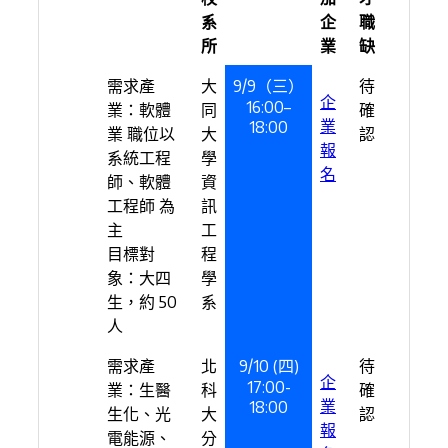
系
企
職
所
業
缺
需求產
大
9/9（三）
待
企
16:00–
業：軟體
同
確
業
18:00
業 職位以
大
認
報
系統工程
學
名
師、軟體
資
工程師 為
訊
主
工
目標對
程
象：大四
學
生，約 50
系
人
需求產
北
9/10 (四)
待
企
17:00-
業：生醫
科
確
業
18:00
生化、光
大
認
報
電能源、
分