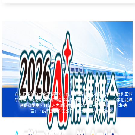
在AI與數位浪潮快速變革的時代，企業對新鮮人即戰力的期待也正悄
然升級。為協助學校深化產學連結、強化學生職涯準備，企業也能媒
合優質學生，1111人力銀行推出「職涯講座暨企業徵才列車-專
區」，誠摯邀請企業公司、各大專院校共襄盛舉！