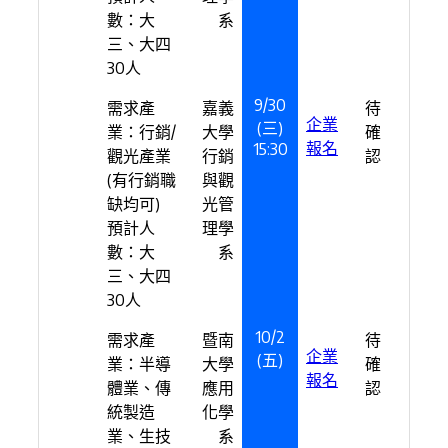
數：大
系
三、大四
30人
9/30
需求產
嘉義
待
企業
(三)
業：行銷/
大學
確
報名
15:30
觀光產業
行銷
認
(有行銷職
與觀
缺均可)
光管
預計人
理學
數：大
系
三、大四
30人
10/2
需求產
暨南
待
企業
(五)
業：半導
大學
確
報名
體業、傳
應用
認
統製造
化學
業、生技
系