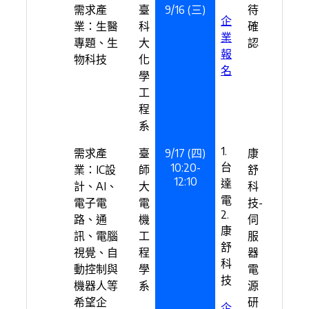
需求產
臺
9/16 (三)
待
企
業：生醫
科
確
業
專題、生
大
認
報
物科技
化
名
學
工
程
系
1.
需求產
臺
9/17 (四)
康
台
10:20-
業：IC設
師
舒
12:10
達
計、AI、
大
科
電
電子電
電
技-
2.
路、通
機
伺
康
訊、電腦
工
服
舒
視覺、自
程
器
科
動控制與
學
電
技
機器人等
系
源
希望企
研
企