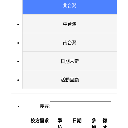
北台灣
中台灣
南台灣
日期未定
活動回顧
搜尋:
校方需求
學
日期
參
徵
校
加
才