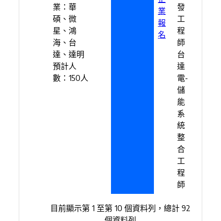
業：華
發
業
碩、微
工
報
星、鴻
程
名
海、台
師
達、達明
台
預計人
達
數：150人
電-
儲
能
系
統
整
合
工
程
師
目前顯示第 1 至第 10 個資料列，總計 92
個資料列