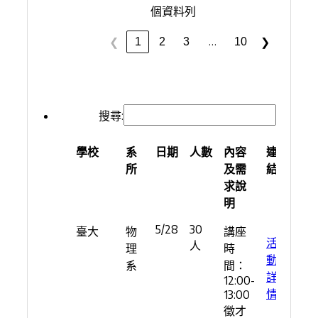
個資料列
…
1
2
3
10
❮
❯
搜尋:
學校
系
日期
人數
內容
連
所
及需
結
求說
明
學校
系
日期
人數
內容
連
5/28
30
臺大
物
講座
所
及需
結
活
人
理
時
求說
動
系
間：
明
詳
12:00-
情
13:00
徵才