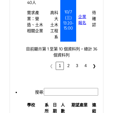
40人
10/7
需求產
高科
待
企業
(三)
業：營
大
確
報名
13:20-
造、土木
土木
認
15:00
相關企業
工程
系
目前顯示第 1 至第 10 個資料列，總計 36
個資料列
1
2
3
4
❮
❯
搜尋:
學校
系
日
人
期望產業
連
所
期
數
結