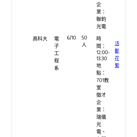
企
業：
聯鈞
光電
6/10
50
高科大
電
時
活
人
子
間：
動
12:00-
工
花
13:30
程
地
絮
系
點：
701教
室
徵才
企
業：
瑞儀
光
電、