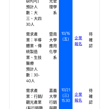
缺均可)
光管
預計人
理學
數：大
系
三、大四
30人
10/16
需求產
暨南
待
企業
(五)
業：半導
大學
確
報名
體業、傳
應用
認
統製造
化學
業、生技
系
醫療
預計人
數：30-
40人
10/21
需求產
嘉義
待
企業
(三)
業：行銷/
大學
確
報名
15:30
觀光產業
行銷
認
(有行銷職
與觀