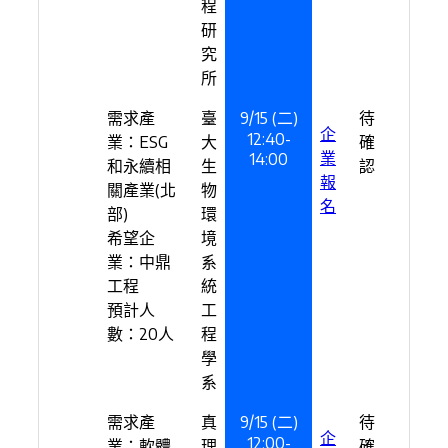
程
研
究
所
需求產
臺
9/15 (二)
待
企
12:40-
業：ESG
大
確
業
14:00
和永續相
生
認
報
關產業(北
物
名
部)
環
希望企
境
業：中鼎
系
工程
統
預計人
工
數：20人
程
學
系
需求產
真
9/15 (二)
待
企
12:00-
業：軟體
理
確