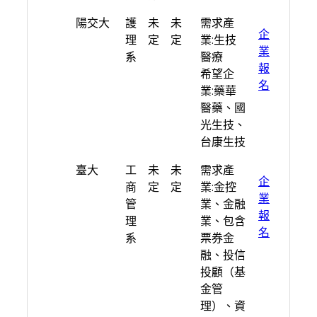
學校
系
日
人
期望產業
連
陽交大
護
未
未
需求產
所
期
數
結
企
理
定
定
業:生技
業
系
醫療
報
希望企
名
業:藥華
醫藥、國
光生技、
台康生技
臺大
工
未
未
需求產
企
商
定
定
業:金控
業
管
業、金融
報
理
業、包含
名
系
票券金
融、投信
投顧（基
金管
理）、資