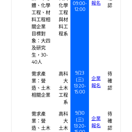
報名
09:00-
體、化學
化學
認
12:00
工程、材
工程
料工程相
與材
關企業
料工
目標對
程系
象：大四
及研究
生，30-
40人
9/23
需求產
高科
待
企業
(三)
業：營
大
確
報名
13:20-
造、土木
土木
認
15:00
相關企業
工程
系
9/30
需求產
高科
待
企業
(三)
業：營
大
確
報名
13:20-
造、土木
土木
認
15:00