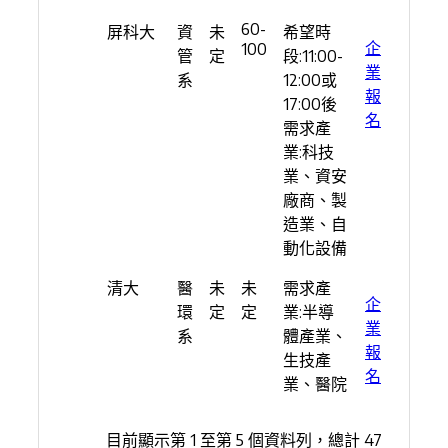
60-
屏科大
資
未
希望時
企
100
管
定
段:11:00-
業
系
12:00或
報
17:00後
名
需求產
業:科技
業、資安
廠商、製
造業、自
動化設備
清大
醫
未
未
需求產
企
環
定
定
業:半導
業
系
體產業、
報
生技產
名
業、醫院
目前顯示第 1 至第 5 個資料列，總計 47