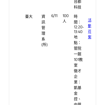
台郡
科技
6/11
100
臺大
資
時
活
人
訊
間：
動
12:20-
管
花
13:40
理
地
絮
系
點：
(所)
管院
一館
101教
室
徵才
企
業：
凱基
金
控、
中華