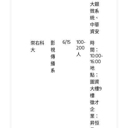
大銀
微系
統、
中華
資安
6/15
100-
崇右科
影
時
200
大
視
間：
人
10:00-
傳
16:00
播
地
系
點：
圖資
大樓9
樓
徵才
企
業：
昇恒