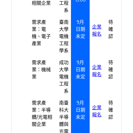
相關企業
工程
系
需求產
臺南
9月
待
企業
業：電
大學
日期
確
報名
機、電子
電機
未定
認
產業
工程
學系
需求產
成功
9月
待
企業
業：機械
大學
日期
確
報名
業
電機
未定
認
工程
系
需求產
南臺
9月
待
企業
業：半導
科大
日期
確
報名
體/光電相
半導
未定
認
關企業
體與
光電