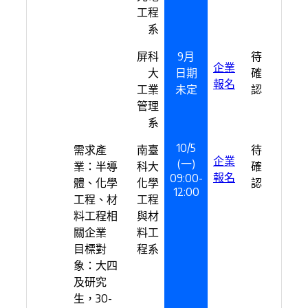
工程
系
屏科
9月
待
企業
大
日期
確
報名
工業
未定
認
管理
系
10/5
需求產
南臺
待
企業
(一)
業：半導
科大
確
報名
09:00-
體、化學
化學
認
12:00
工程、材
工程
料工程相
與材
關企業
料工
目標對
程系
象：大四
及研究
生，30-