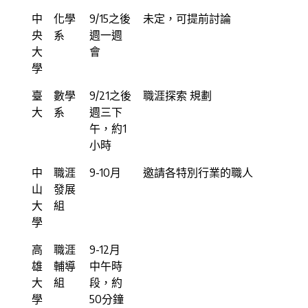
中
化學
9/15之後
未定，可提前討論
央
系
週一週
大
會
學
臺
數學
9/21之後
職涯探索 規劃
大
系
週三下
午，約1
小時
中
職涯
9-10月
邀請各特別行業的職人
山
發展
大
組
學
高
職涯
9-12月
雄
輔導
中午時
大
組
段，約
學
50分鐘