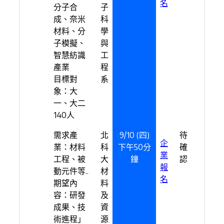
名
分子合
子
成、奈米
科
材料、分
學
子模擬、
與
智慧紡識
工
產業
程
目標對
系
象：大
一、大二
140人
需求產
北
9/10 (四)
待
企
業：材料
科
下午50分
確
業
工程、被
大
鐘
認
報
動元件等..
材
名
期望內
料
容：研發
及
成果、技
資
術進程」
源