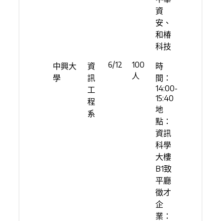
資
安、
和椿
科技
6/12
100
中興大
資
時
人
學
訊
間：
14:00-
工
15:40
程
地
系
點：
資訊
科學
大樓
B1致
平廳
徵才
企
業：