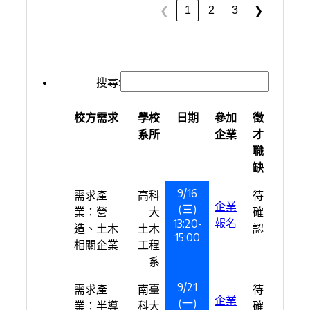
1
2
3
❮
❯
搜尋:
校方需求
學校
日期
參加
徵
系所
企業
才
職
缺
9/16
需求產
高科
待
企業
(三)
業：營
大
確
報名
13:20-
造、土木
土木
認
15:00
相關企業
工程
系
9/21
需求產
南臺
待
企業
(一)
業：半導
科大
確