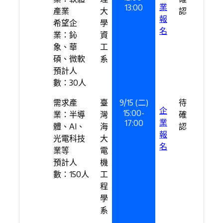
業
13:00
產業
大
認
報
希望企
學
名
業：鈊
資
象、華
工
碩、微軟
系
預計人
數：30人
需求產
臺
9/15 (二)
待
企
15:00-
業：半導
灣
確
業
17:00
體、AI、
海
認
報
光電科技
大
名
業等
電
預計人
機
數：150人
工
程
學
系