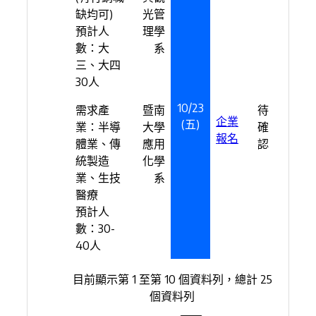
缺均可)
光管
預計人
理學
數：大
系
三、大四
30人
10/23
需求產
暨南
待
企業
(五)
業：半導
大學
確
報名
體業、傳
應用
認
統製造
化學
業、生技
系
醫療
預計人
數：30-
40人
目前顯示第 1 至第 10 個資料列，總計 25
個資料列