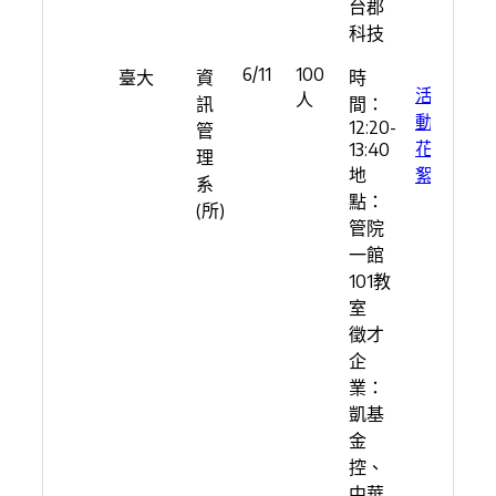
台郡
科技
6/11
100
臺大
資
時
活
人
訊
間：
動
12:20-
管
花
13:40
理
地
絮
系
點：
(所)
管院
一館
101教
室
徵才
企
業：
凱基
金
控、
中華