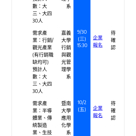
數：大
系
三、大四
30人
9/30
需求產
嘉義
待
企業
(三)
業：行銷/
大學
確
報名
15:30
觀光產業
行銷
認
(有行銷職
與觀
缺均可)
光管
預計人
理學
數：大
系
三、大四
30人
10/2
需求產
暨南
待
企業
(五)
業：半導
大學
確
報名
體業、傳
應用
認
統製造
化學
業、生技
系