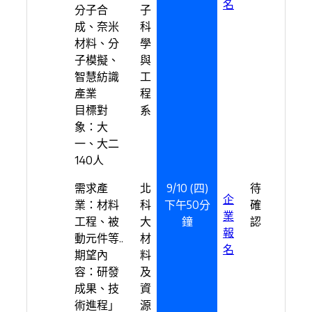
名
分子合
子
成、奈米
科
材料、分
學
子模擬、
與
智慧紡識
工
產業
程
目標對
系
象：大
一、大二
140人
需求產
北
9/10 (四)
待
企
業：材料
科
下午50分
確
業
工程、被
大
鐘
認
報
動元件等..
材
名
期望內
料
容：研發
及
成果、技
資
術進程」
源