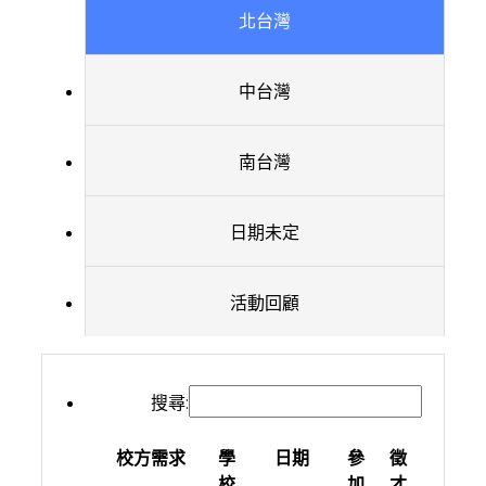
北台灣
中台灣
南台灣
日期未定
活動回顧
搜尋:
校方需求
學
日期
參
徵
校
加
才