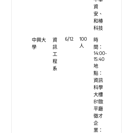
資
安、
和椿
科技
6/12
100
中興大
資
時
人
學
訊
間：
14:00-
工
15:40
程
地
系
點：
資訊
科學
大樓
B1致
平廳
徵才
企
業：