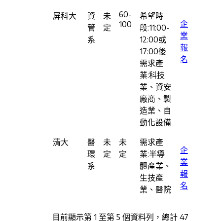
60-
屏科大
資
未
希望時
企
100
管
定
段:11:00-
業
系
12:00或
報
17:00後
名
需求產
業:科技
業、資安
廠商、製
造業、自
動化設備
清大
醫
未
未
需求產
企
環
定
定
業:半導
業
系
體產業、
報
生技產
名
業、醫院
目前顯示第 1 至第 5 個資料列，總計 47