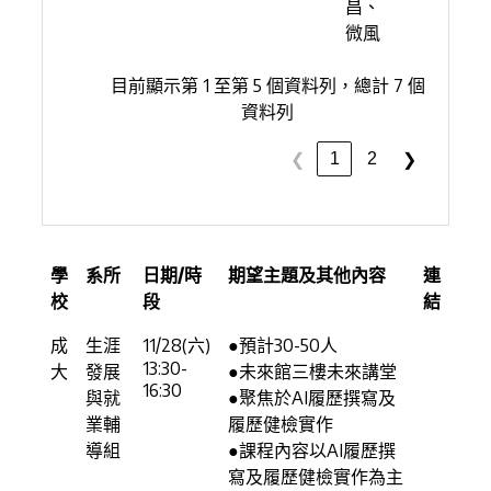
昌、
微風
目前顯示第 1 至第 5 個資料列，總計 7 個
資料列
1
2
❮
❯
學
系所
日期/時
期望主題及其他內容
連
校
段
結
成
生涯
11/28(六)
●預計30-50人
13:30-
大
發展
●未來館三樓未來講堂
16:30
與就
●聚焦於AI履歷撰寫及
業輔
履歷健檢實作
導組
●課程內容以AI履歷撰
寫及履歷健檢實作為主