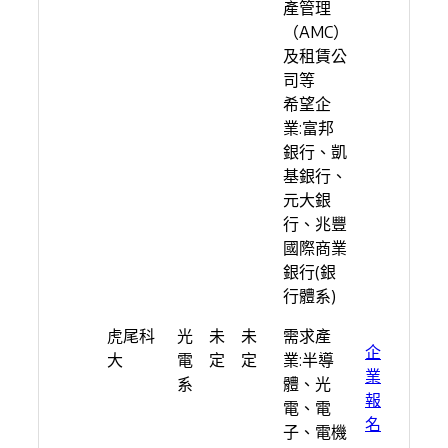
產管理
（AMC）
及租賃公
司等
希望企
業:富邦
銀行、凱
基銀行、
元大銀
行、兆豐
國際商業
銀行(銀
行體系)
虎尾科
光
未
未
需求產
企
大
電
定
定
業:半導
業
系
體、光
報
電、電
名
子、電機