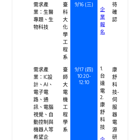
需求產
臺
9/16 (三)
待
企
業：生醫
科
確
業
專題、生
大
認
報
物科技
化
名
學
工
程
系
1.
需求產
臺
9/17 (四)
康
台
10:20-
業：IC設
師
舒
12:10
達
計、AI、
大
科
電
電子電
電
技-
2.
路、通
機
伺
康
訊、電腦
工
服
舒
視覺、自
程
器
科
動控制與
學
電
技
機器人等
系
源
希望企
研
企