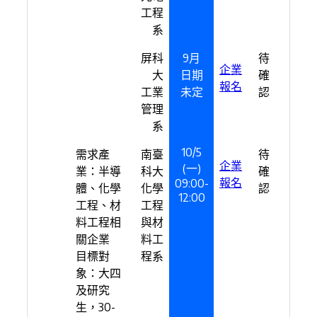
工程
系
屏科
9月
待
企業
大
日期
確
報名
工業
未定
認
管理
系
10/5
需求產
南臺
待
企業
(一)
業：半導
科大
確
報名
09:00-
體、化學
化學
認
12:00
工程、材
工程
料工程相
與材
關企業
料工
目標對
程系
象：大四
及研究
生，30-