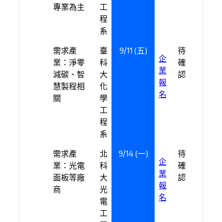
專業為主
工
程
系
需求產
臺
9/11 (五)
待
企
業：淨零
科
確
業
減碳、智
大
認
報
慧製程相
化
名
關
學
工
程
系
需求產
北
9/14 (一)
待
企
業：光電
科
確
業
面板等廠
大
認
報
商
光
名
電
工