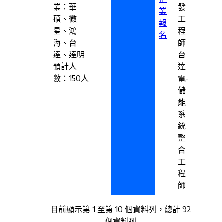
業：華
發
業
碩、微
工
報
星、鴻
程
名
海、台
師
達、達明
台
預計人
達
數：150人
電-
儲
能
系
統
整
合
工
程
師
目前顯示第 1 至第 10 個資料列，總計 92
個資料列