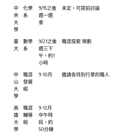
中
化學
9/15之後
未定，可提前討論
央
系
週一週
大
會
學
臺
數學
9/21之後
職涯探索 規劃
大
系
週三下
午，約1
小時
中
職涯
9-10月
邀請各特別行業的職人
山
發展
大
組
學
高
職涯
9-12月
雄
輔導
中午時
大
組
段，約
學
50分鐘