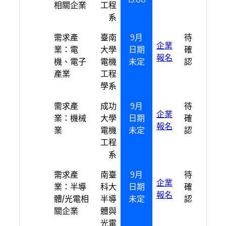
相關企業
工程
系
需求產
臺南
9月
待
企業
業：電
大學
日期
確
報名
機、電子
電機
未定
認
產業
工程
學系
需求產
成功
9月
待
企業
業：機械
大學
日期
確
報名
業
電機
未定
認
工程
系
需求產
南臺
9月
待
企業
業：半導
科大
日期
確
報名
體/光電相
半導
未定
認
關企業
體與
光電