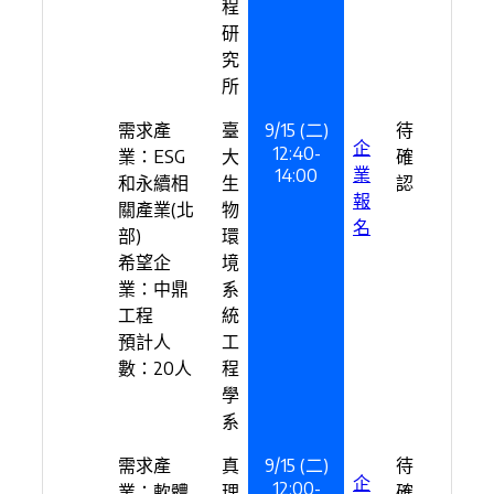
程
研
究
所
需求產
臺
9/15 (二)
待
企
12:40-
業：ESG
大
確
業
14:00
和永續相
生
認
報
關產業(北
物
名
部)
環
希望企
境
業：中鼎
系
工程
統
預計人
工
數：20人
程
學
系
需求產
真
9/15 (二)
待
企
12:00-
業：軟體
理
確