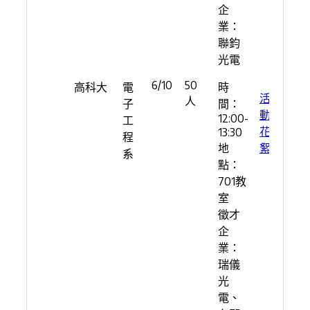
企
業：
聯鈞
光電
6/10
50
高科大
電
時
活
人
子
間：
動
12:00-
工
花
13:30
程
地
絮
系
點：
701教
室
徵才
企
業：
瑞儀
光
電、