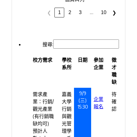
…
1
2
3
10
❮
❯
搜尋:
校方需求
學校
日期
參加
徵
系所
企業
才
職
缺
9/9
需求產
嘉義
待
企業
(三)
業：行銷/
大學
確
報名
15:30
觀光產業
行銷
認
(有行銷職
與觀
缺均可)
光管
預計人
理學