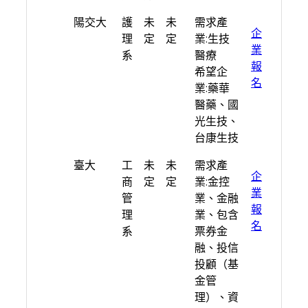
學校
系
日
人
期望產業
連
陽交大
護
未
未
需求產
所
期
數
結
企
理
定
定
業:生技
業
系
醫療
報
希望企
名
業:藥華
醫藥、國
光生技、
台康生技
臺大
工
未
未
需求產
企
商
定
定
業:金控
業
管
業、金融
報
理
業、包含
名
系
票券金
融、投信
投顧（基
金管
理）、資