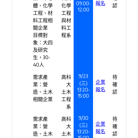
報名
09:00-
體、化學
化學
認
12:00
工程、材
工程
料工程相
與材
關企業
料工
目標對
程系
象：大四
及研究
生，30-
40人
9/23
需求產
高科
待
企業
(三)
業：營
大
確
報名
13:20-
造、土木
土木
認
15:00
相關企業
工程
系
9/30
需求產
高科
待
企業
(三)
業：營
大
確
報名
13:20-
造、土木
土木
認
15:00