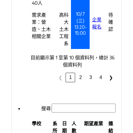
40人
10/7
需求產
高科
待
企業
(三)
業：營
大
確
報名
13:20-
造、土木
土木
認
15:00
相關企業
工程
系
目前顯示第 1 至第 10 個資料列，總計 36
個資料列
1
2
3
4
❮
❯
搜尋:
學校
系
日
人
期望產業
連
所
期
數
結