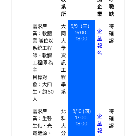
系
企
職
所
業
缺
需求產
大
9/9（三）
待
企
16:00–
業：軟體
同
確
業
18:00
業 職位以
大
認
報
系統工程
學
名
師、軟體
資
工程師 為
訊
主
工
目標對
程
象：大四
學
生，約 50
系
人
需求產
北
9/10 (四)
待
企
17:00-
業：生醫
科
確
業
18:00
生化、光
大
認
報
電能源、
分