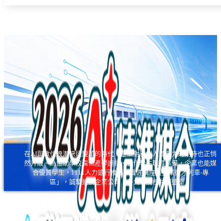
在AI與數位浪潮快速變革的時代，企業對新鮮人即戰力的期待也正悄
然升級。為協助學校深化產學連結、強化學生職涯準備，企業也能媒
合優質學生，1111人力銀行推出「職涯講座暨企業徵才列車-專
區」，誠摯邀請企業公司、各大專院校共襄盛舉！