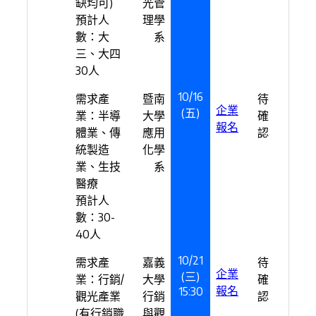
缺均可)
光管
預計人
理學
數：大
系
三、大四
30人
10/16
需求產
暨南
待
企業
(五)
業：半導
大學
確
報名
體業、傳
應用
認
統製造
化學
業、生技
系
醫療
預計人
數：30-
40人
10/21
需求產
嘉義
待
企業
(三)
業：行銷/
大學
確
報名
15:30
觀光產業
行銷
認
(有行銷職
與觀