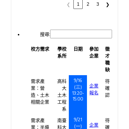
1
2
3
❮
❯
搜尋:
校方需求
學校
日期
參加
徵
系所
企業
才
職
缺
9/16
需求產
高科
待
企業
(三)
業：營
大
確
報名
13:20-
造、土木
土木
認
15:00
相關企業
工程
系
9/21
需求產
南臺
待
企業
(一)
業：半導
科大
確