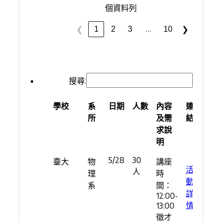
個資料列
…
1
2
3
10
❮
❯
搜尋:
學校
系
日期
人數
內容
連
所
及需
結
求說
明
學校
系
日期
人數
內容
連
5/28
30
臺大
物
講座
所
及需
結
活
人
理
時
求說
動
系
間：
明
詳
12:00-
情
13:00
徵才