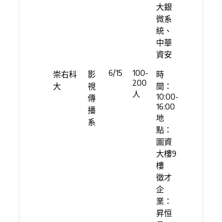
大銀
微系
統、
中華
資安
6/15
100-
崇右科
影
時
200
大
視
間：
人
10:00-
傳
16:00
播
地
系
點：
圖資
大樓9
樓
徵才
企
業：
昇恒