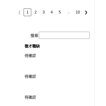
…
1
2
3
4
5
10
❮
❯
搜尋:
徵才職缺
待確認
待確認
待確認