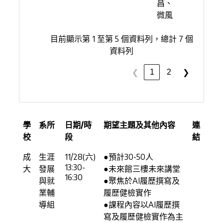
昌、
微風
目前顯示第 1 至第 5 個資料列，總計 7 個
資料列
1
2
❮
❯
學
系所
日期/時
期望主題及其他內容
連
校
段
結
成
生涯
11/28(六)
●預計30-50人
13:30-
大
發展
●未來館三樓未來講堂
16:30
與就
●聚焦於AI履歷撰寫及
業輔
履歷健檢實作
導組
●課程內容以AI履歷撰
寫及履歷健檢實作為主