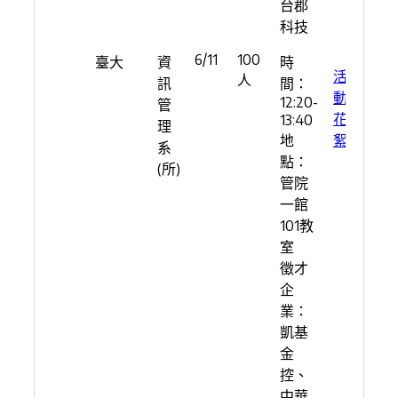
台郡
科技
6/11
100
臺大
資
時
活
人
訊
間：
動
12:20-
管
花
13:40
理
地
絮
系
點：
(所)
管院
一館
101教
室
徵才
企
業：
凱基
金
控、
中華