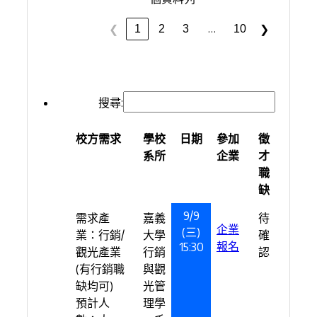
…
1
2
3
10
❮
❯
搜尋:
校方需求
學校
日期
參加
徵
系所
企業
才
職
缺
9/9
需求產
嘉義
待
企業
(三)
業：行銷/
大學
確
報名
15:30
觀光產業
行銷
認
(有行銷職
與觀
缺均可)
光管
預計人
理學