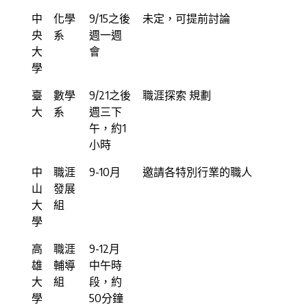
中
化學
9/15之後
未定，可提前討論
央
系
週一週
大
會
學
臺
數學
9/21之後
職涯探索 規劃
大
系
週三下
午，約1
小時
中
職涯
9-10月
邀請各特別行業的職人
山
發展
大
組
學
高
職涯
9-12月
雄
輔導
中午時
大
組
段，約
學
50分鐘