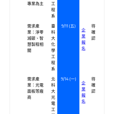
專業為主
工
程
系
需求產
臺
9/11 (五)
待
企
業：淨零
科
確
業
減碳、智
大
認
報
慧製程相
化
名
關
學
工
程
系
需求產
北
9/14 (一)
待
企
業：光電
科
確
業
面板等廠
大
認
報
商
光
名
電
工