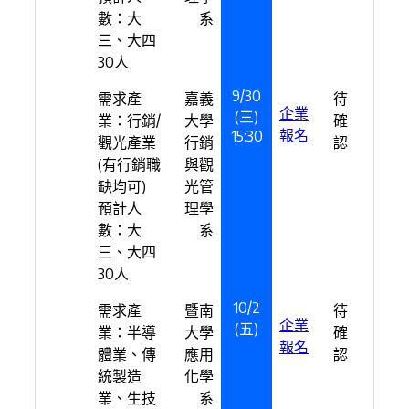
數：大
系
三、大四
30人
9/30
需求產
嘉義
待
企業
(三)
業：行銷/
大學
確
報名
15:30
觀光產業
行銷
認
(有行銷職
與觀
缺均可)
光管
預計人
理學
數：大
系
三、大四
30人
10/2
需求產
暨南
待
企業
(五)
業：半導
大學
確
報名
體業、傳
應用
認
統製造
化學
業、生技
系