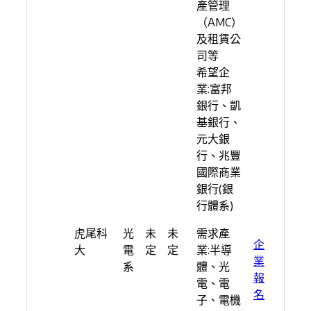
產管理
（AMC）
及租賃公
司等
希望企
業:富邦
銀行、凱
基銀行、
元大銀
行、兆豐
國際商業
銀行(銀
行體系)
虎尾科
光
未
未
需求產
企
大
電
定
定
業:半導
業
系
體、光
報
電、電
名
子、電機