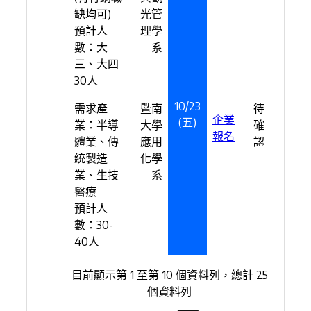
缺均可)
光管
預計人
理學
數：大
系
三、大四
30人
10/23
需求產
暨南
待
企業
(五)
業：半導
大學
確
報名
體業、傳
應用
認
統製造
化學
業、生技
系
醫療
預計人
數：30-
40人
目前顯示第 1 至第 10 個資料列，總計 25
個資料列