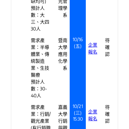
缺均可)
光管
預計人
理學
數：大
系
三、大四
30人
10/16
需求產
暨南
待
企業
(五)
業：半導
大學
確
報名
體業、傳
應用
認
統製造
化學
業、生技
系
醫療
預計人
數：30-
40人
10/21
需求產
嘉義
待
企業
(三)
業：行銷/
大學
確
報名
15:30
觀光產業
行銷
認
(有行銷職
與觀