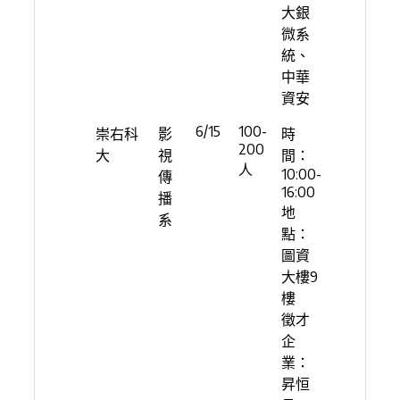
大銀
微系
統、
中華
資安
6/15
100-
崇右科
影
時
200
大
視
間：
人
10:00-
傳
16:00
播
地
系
點：
圖資
大樓9
樓
徵才
企
業：
昇恒