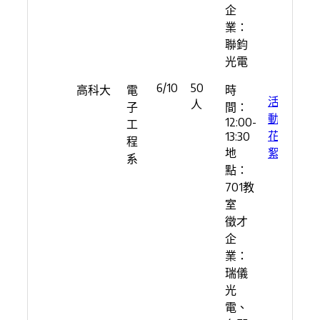
企
業：
聯鈞
光電
6/10
50
高科大
電
時
活
人
子
間：
動
12:00-
工
花
13:30
程
地
絮
系
點：
701教
室
徵才
企
業：
瑞儀
光
電、