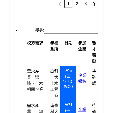
1
2
3
❮
❯
搜尋:
校方需求
學校
日期
參加
徵
系所
企業
才
職
缺
9/16
需求產
高科
待
企業
(三)
業：營
大
確
報名
13:20-
造、土木
土木
認
15:00
相關企業
工程
系
9/21
需求產
南臺
待
企業
(一)
業：半導
科大
確