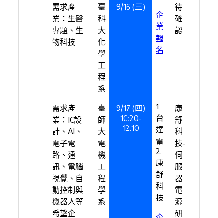
需求產
臺
9/16 (三)
待
企
業：生醫
科
確
業
專題、生
大
認
報
物科技
化
名
學
工
程
系
1.
需求產
臺
9/17 (四)
康
台
10:20-
業：IC設
師
舒
12:10
達
計、AI、
大
科
電
電子電
電
技-
2.
路、通
機
伺
康
訊、電腦
工
服
舒
視覺、自
程
器
科
動控制與
學
電
技
機器人等
系
源
希望企
研
企