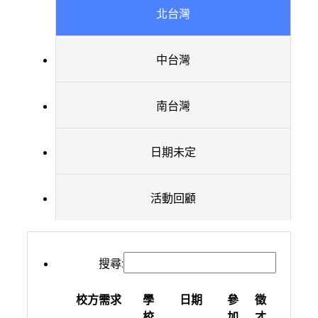
北台灣
中台灣
南台灣
日期未定
活動回顧
搜尋:
校方需求
學
日期
參
徵
校
加
才