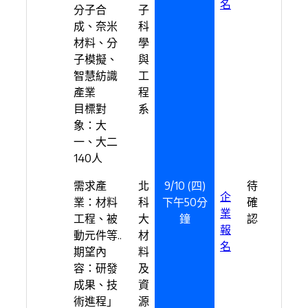
名
分子合
子
成、奈米
科
材料、分
學
子模擬、
與
智慧紡識
工
產業
程
目標對
系
象：大
一、大二
140人
需求產
北
9/10 (四)
待
企
業：材料
科
下午50分
確
業
工程、被
大
鐘
認
報
動元件等..
材
名
期望內
料
容：研發
及
成果、技
資
術進程」
源