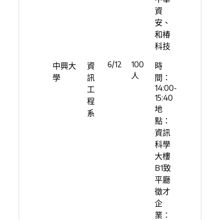
資
安、
和椿
科技
6/12
100
中興大
資
時
人
學
訊
間：
14:00-
工
15:40
程
地
系
點：
資訊
科學
大樓
B1致
平廳
徵才
企
業：