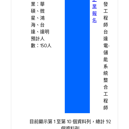
業：華
發
業
碩、微
工
報
星、鴻
程
名
海、台
師
達、達明
台
預計人
達
數：150人
電-
儲
能
系
統
整
合
工
程
師
目前顯示第 1 至第 10 個資料列，總計 92
個資料列