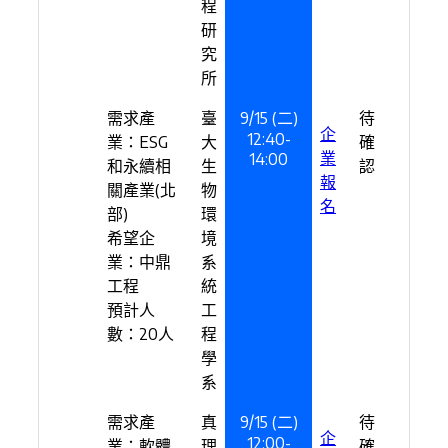
程
研
究
所
需求產
臺
9/15 (二)
待
企
12:40-
業：ESG
大
確
業
14:00
和永續相
生
認
報
關產業(北
物
名
部)
環
希望企
境
業：中鼎
系
工程
統
預計人
工
數：20人
程
學
系
需求產
真
9/15 (二)
待
企
12:00-
業：軟體
理
確