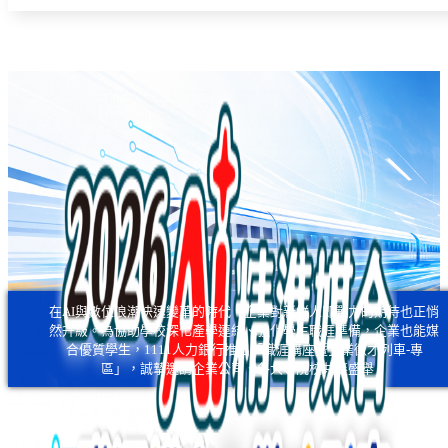
在AI與數位浪潮快速變革的時代，企業對新鮮人即戰力的期待也正悄
然升級。為協助學校深化產學連結、強化學生職涯準備，企業也能媒
合優質學生，1111人力銀行推出「職涯講座暨企業徵才列車-專
區」，誠摯邀請企業公司、各大專院校共襄盛舉！