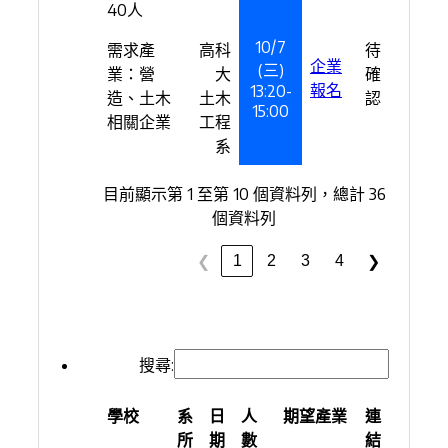
40人
10/7
需求產
高科
待
企業
(三)
業：營
大
確
報名
13:20-
造、土木
土木
認
15:00
相關企業
工程
系
目前顯示第 1 至第 10 個資料列，總計 36
個資料列
1
2
3
4
❮
❯
搜尋:
學校
系
日
人
期望產業
連
所
期
數
結