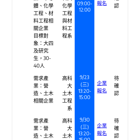
報名
09:00-
體、化學
化學
認
12:00
工程、材
工程
料工程相
與材
關企業
料工
目標對
程系
象：大四
及研究
生，30-
40人
9/23
需求產
高科
待
企業
(三)
業：營
大
確
報名
13:20-
造、土木
土木
認
15:00
相關企業
工程
系
9/30
需求產
高科
待
企業
(三)
業：營
大
確
報名
13:20-
造、土木
土木
認
15:00