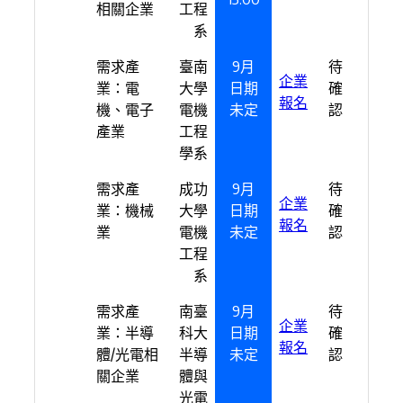
相關企業
工程
系
需求產
臺南
9月
待
企業
業：電
大學
日期
確
報名
機、電子
電機
未定
認
產業
工程
學系
需求產
成功
9月
待
企業
業：機械
大學
日期
確
報名
業
電機
未定
認
工程
系
需求產
南臺
9月
待
企業
業：半導
科大
日期
確
報名
體/光電相
半導
未定
認
關企業
體與
光電