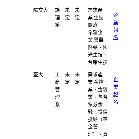
學校
系
日
人
期望產業
連
陽交大
護
未
未
需求產
所
期
數
結
企
理
定
定
業:生技
業
系
醫療
報
希望企
名
業:藥華
醫藥、國
光生技、
台康生技
臺大
工
未
未
需求產
企
商
定
定
業:金控
業
管
業、金融
報
理
業、包含
名
系
票券金
融、投信
投顧（基
金管
理）、資