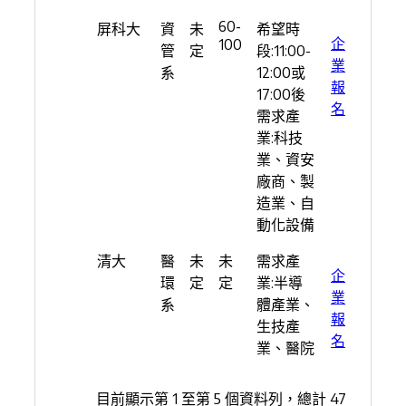
60-
屏科大
資
未
希望時
企
100
管
定
段:11:00-
業
系
12:00或
報
17:00後
名
需求產
業:科技
業、資安
廠商、製
造業、自
動化設備
清大
醫
未
未
需求產
企
環
定
定
業:半導
業
系
體產業、
報
生技產
名
業、醫院
目前顯示第 1 至第 5 個資料列，總計 47