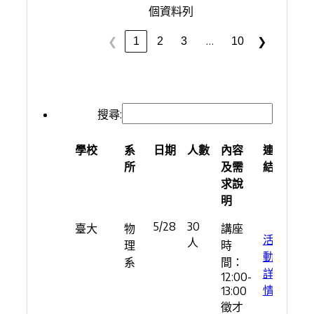
個資料列
…
1
2
3
10
❮
❯
搜尋:
學校
系
日期
人數
內容
連
所
及需
結
求說
明
學校
系
日期
人數
內容
連
5/28
30
臺大
物
講座
所
及需
結
活
人
理
時
求說
動
系
間：
明
詳
12:00-
情
13:00
徵才