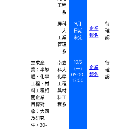
工程
系
屏科
9月
待
企業
大
日期
確
報名
工業
未定
認
管理
系
10/5
需求產
南臺
待
企業
(一)
業：半導
科大
確
報名
09:00-
體、化學
化學
認
12:00
工程、材
工程
料工程相
與材
關企業
料工
目標對
程系
象：大四
及研究
生，30-