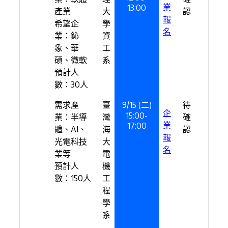
業
13:00
產業
大
認
報
希望企
學
名
業：鈊
資
象、華
工
碩、微軟
系
預計人
數：30人
需求產
臺
9/15 (二)
待
企
15:00-
業：半導
灣
確
業
17:00
體、AI、
海
認
報
光電科技
大
名
業等
電
預計人
機
數：150人
工
程
學
系