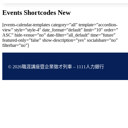
Events Shortcodes New
[events-calendar-templates category=”all” template=”accordion-
view” style=”style-4″ date_format=”default” limit=”10″ order=”
ASC” hide-venue=”no” date-filter=”all_default” time=”future”
featured-only=”false” show-description=”yes” socialshare=”no”
filterbar=”no”]
© 2026職涯講座暨企業徵才列車 – 1111人力銀行