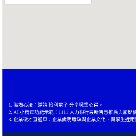
1. 職場心法：邀請 怡利電子 分享職業心得。
2. AI 小精靈功能示範：1111 人力銀行最新智慧推薦與履
3. 企業徵才直通車：企業說明職缺與企業文化，與學生近距