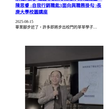
陳思睿 :自我行銷職能3面向與職務掛勾 |長
庚大學校園講座
2025-08-15
畢業腳步近了，許多即將步出校門的莘莘學子…