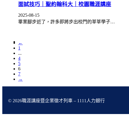
面試技巧｜聖約翰科大｜校園職涯講座
2025-08-15
畢業腳步近了，許多即將步出校門的莘莘學子…
←
1
...
4
5
6
7
→
© 2026職涯講座暨企業徵才列車 – 1111人力銀行