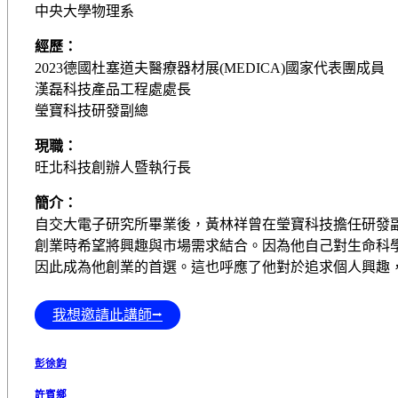
中央大學物理系
經歷：
2023德國杜塞道夫醫療器材展(MEDICA)國家代表團成員
漢磊科技產品工程處處長
瑩寶科技研發副總
現職：
旺北科技創辦人暨執行長
簡介：
自交大電子研究所畢業後，黃林祥曾在瑩寶科技擔任研發
創業時希望將興趣與市場需求結合。因為他自己對生命科
因此成為他創業的首選。這也呼應了他對於追求個人興趣
我想邀請此講師⭢
彭徐鈞
許賓鄉