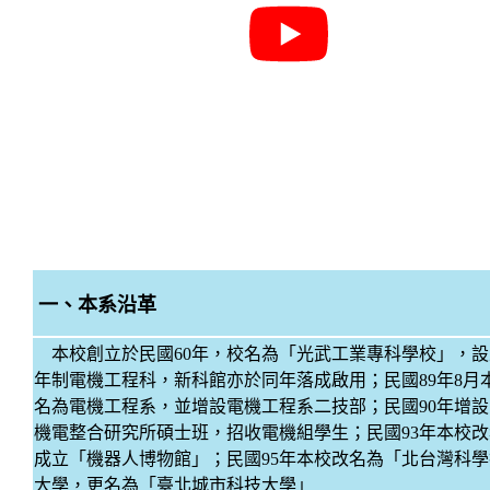
一、本系沿革
本校創立於民國
60
年，校名為「光武工業專科學校」，設
年制電機工程科，新科館亦於同年落成啟用；民國
89
年
8
月
名為電機工程系，並增設電機工程系二技部；民國
90
年增設
機電整合研究所碩士班，招收電機組學生；民國
93
年本校改
成立「機器人博物館」；民國
95
年本校改名為「北台灣科學
大學，更名為「臺北城市科技大學」