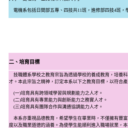
電機系包括日間部五專、四技共
11
班，進修部四技
4
班，
二、培育目標
技職體系學校之教育宗旨為透過學校的養成教育，培養科
才。本此宗旨之精神，訂定本系以下之教育目標，以符合產
(
一
)
培育具有跨領域學習與規劃能力之人才。
(
二
)
培育具有專業能力與創新能力之務實人才。
(
三
)
培育具有團隊合作與溝通協調能力人才。
本系亦重視品德教育，希望學生在畢業時，不僅擁有豐富
度以及職業道德的涵養。為使學生能順利進入職場就業，本