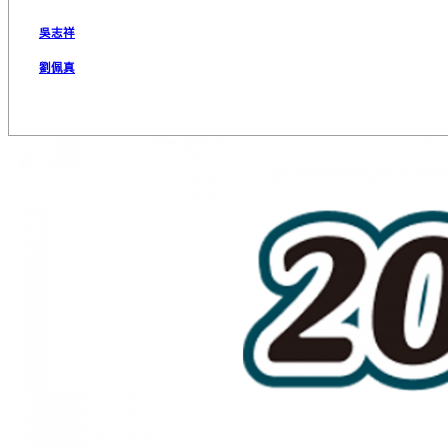
吳志祥
劉佩真