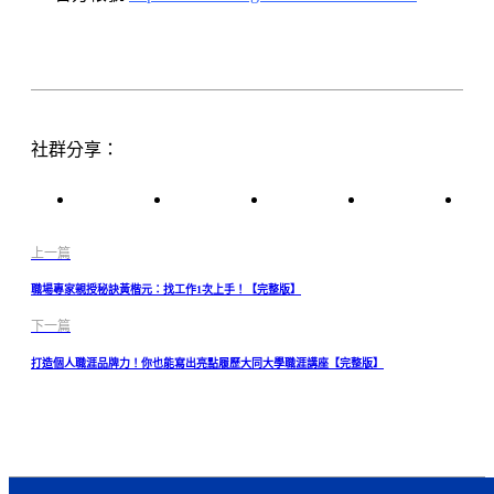
社群分享：
上一篇
職場專家親授秘訣黃楷元：找工作1次上手！【完整版】
下一篇
打造個人職涯品牌力！你也能寫出亮點履歷大同大學職涯講座【完整版】