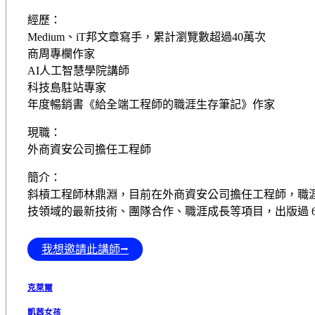
經歷：
Medium、iT邦文章寫手，累計瀏覽數超過40萬次
商周專欄作家
AI人工智慧學院講師
科技島駐站專家
年度暢銷書《給全端工程師的職涯生存筆記》作家
現職：
外商資安公司擔任工程師
簡介：
斜槓工程師林鼎淵，目前在外商資安公司擔任工程師，職
技領域的最新技術、團隊合作、職涯成長等項目，出版過 6
我想邀請此講師⭢
克萊爾
凱茜女孩