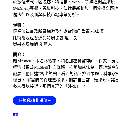
於數位時代、區塊客、科技島、Web 3+等媒體開設果殼
(Mr.Shell)專欄，蒐集科技、法律最新動態，固定撰寫區
鏈法律以及新興科技市場專業分析。
現職：
恆業法律事務所區塊鏈及加密貨幣組 負責人/律師
比特幣及虛擬通貨發展協會 理事長
奧果區塊顧問 創辦人
簡介：
殼Ｍr.shell，本名林紘宇，知名加密貨幣律師、作家，長
經營【果殼Mr.Shell】自媒體，推動加密法制、區塊鏈產
發展。他自述”寫出觀點，​看到對話，找到果殼；科學家
松鼠， 宇宙間的真理是松果。期許自己當一顆果殼，讓
多人得以接近，那個真理的「外衣」”。
我想邀請此講師⭢
嘉豪