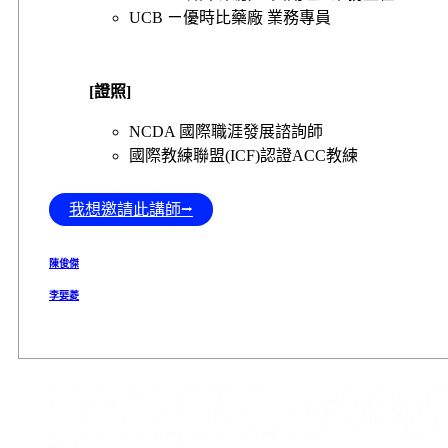
UCB ㄧ優時比藥廠 業務專員
[
證照]
NCDA 國際職涯發展諮詢師
國際教練聯盟(ICF)認證ACC教練
我想邀請此講師⭢
陳俊傑
李婯菱