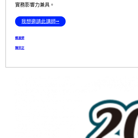
實務影響力兼具。
我想邀請此講師⭢
蔡淑妍
陳宗正