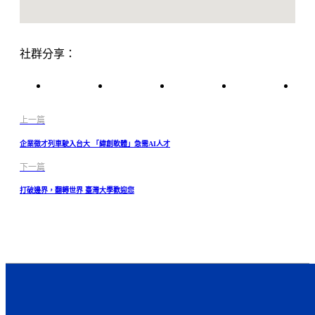
社群分享：
上一篇
企業徵才列車駛入台大 「緯創軟體」急需AI人才
下一篇
打破邊界，翻轉世界 臺灣大學歡迎您