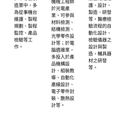
機械工程師
造業中，多
護、設計、
於光電產
為從事機台
製造、研發
業，可參與
維護、製程
等，醫療檢
材料檢測、
規劃、製程
驗流程的自
結構檢測、
監控、產品
動化設計、
光學零件設
檢驗等工
檢驗儀器之
計等；於電
作。
設計與製
腦週邊業，
造，輔具器
多投入於產
材之研發
品機構設
等。
計、組裝教
導、自動化
產線設計、
電子零件封
裝、散熱設
計等。