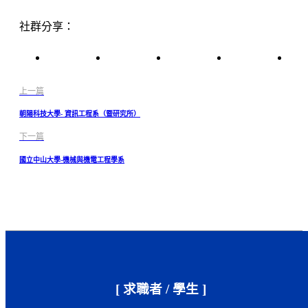
社群分享：
上一篇
朝陽科技大學- 資訊工程系（暨研究所）
下一篇
國立中山大學-機械與機電工程學系
[ 求職者 / 學生 ]