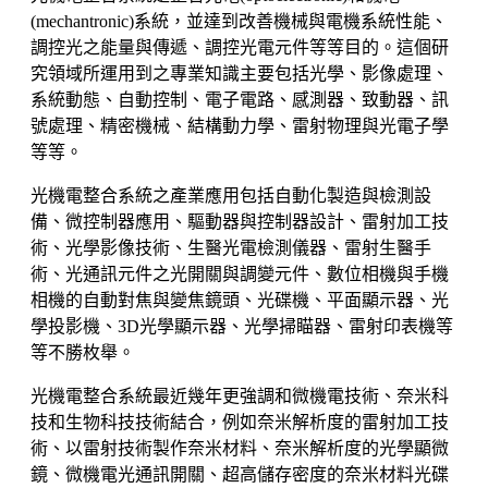
(mechantronic)系統，並達到改善機械與電機系統性能、
調控光之能量與傳遞、調控光電元件等等目的。這個研
究領域所運用到之專業知識主要包括光學、影像處理、
系統動態、自動控制、電子電路、感測器、致動器、訊
號處理、精密機械、結構動力學、雷射物理與光電子學
等等。
光機電整合系統之產業應用包括自動化製造與檢測設
備、微控制器應用、驅動器與控制器設計、雷射加工技
術、光學影像技術、生醫光電檢測儀器、雷射生醫手
術、光通訊元件之光開關與調變元件、數位相機與手機
相機的自動對焦與變焦鏡頭、光碟機、平面顯示器、光
學投影機、3D光學顯示器、光學掃瞄器、雷射印表機等
等不勝枚舉。
光機電整合系統最近幾年更強調和微機電技術、奈米科
技和生物科技技術結合，例如奈米解析度的雷射加工技
術、以雷射技術製作奈米材料、奈米解析度的光學顯微
鏡、微機電光通訊開關、超高儲存密度的奈米材料光碟