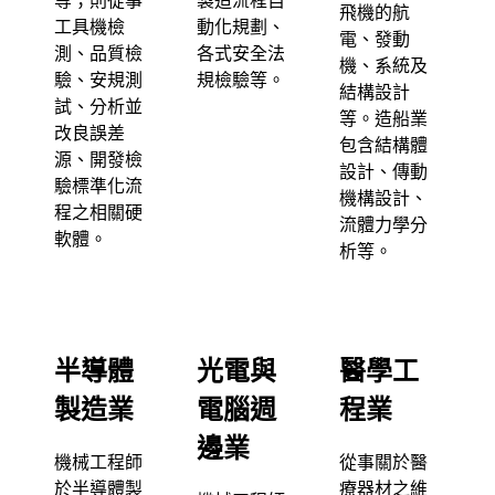
等；則從事
製造流程自
飛機的航
工具機檢
動化規劃、
電、發動
測、品質檢
各式安全法
機、系統及
驗、安規測
規檢驗等。
結構設計
試、分析並
等。造船業
改良誤差
包含結構體
源、開發檢
設計、傳動
驗標準化流
機構設計、
程之相關硬
流體力學分
軟體。
析等。
半導體
光電與
醫學工
製造業
電腦週
程業
邊業
機械工程師
從事關於醫
於半導體製
療器材之維