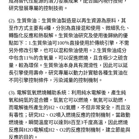
成為替代性能源的潛力發展成果，配合國內現行技術，
研究發展專屬的控制技術。
(2). 生質柴油：生質柴油製造是以再生資源為原料，其
至作方式主要有4種，分別為直接混和使用、微細乳化、
轉酯化反應和熱裂解。生質柴油研究及使用後歸納的優
點如下：1.生質柴油可100％直接使用於傳統引擎，不需
另外修改引擎，也可以混和柴油使用。2.生質柴油成分
中包含11％的含氧量，可以促進燃燒，且含極少之硫含
量，較為環保。生質柴油本身具有潤滑性，因此可以延
長引擎使用壽命，研究專屬以動力計實驗各種生質油在
不同引擎控制條件，污染減量的控制機制。
(3). 電解氫氧燃燒輔助系統：利用純水電解後，產生純
氧和純氫的混合體，氫氣它可以燃燒，氧氣可以助燃，
而電解後所產生的H2、O2氣體，不但非常安全，而且沒
有毒性；研究H2、O2噴入燃燒反應的控制機制，當啟動
燃燒後，瞬間溫度可以達到8百至3千度高溫，因此燃燒
反應與H2O電解成H2、O2的反應控制機制，建立節能與
反應的目的。