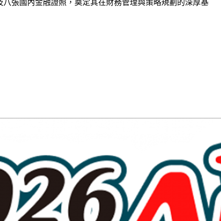
及⼋張國內⾦融證照，奠定其在財務管理與策略規劃的深厚基