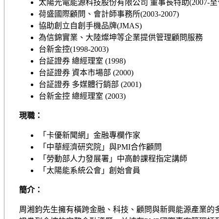
太陽光電能源科技股份有限公司 董事⻑特助(2007-⾄
荷盛國際顧問、會計師事務所(2003-2007)
協助創⽴⾃創⼿機品牌(JMAS)
為信錦實業、⼤陸燦坤等企業提供管理顧問服務
台新⾦控(1998-2003)
台証證券 總經理室 (1998)
台証證券 資本市場部 (2000)
台証證券 多媒體⾏銷部 (2001)
台新⾦控 總經理室 (2003)
現職：
「卡優新聞網」⾦融專欄作家
「中華經濟研究院」與PMI合作顧問
「勞動部⼈⼒發展署」中⾼齡課程指定講師
「太陽能系統公會」創始會員
簡介：
周湘鈞先⽣擁有橫跨⾦融、科技、顧問與新興能源產業的