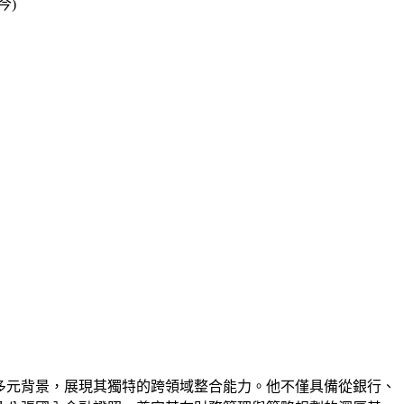
今)
多元背景，展現其獨特的跨領域整合能⼒。他不僅具備從銀⾏、