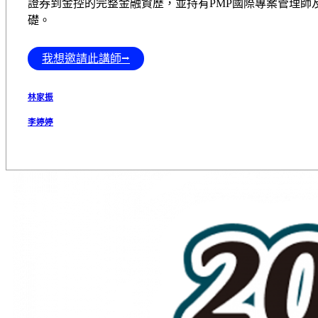
證券到⾦控的完整⾦融資歷，並持有PMP國際專案管理師
礎。
我想邀請此講師⭢
林家振
李婷婷