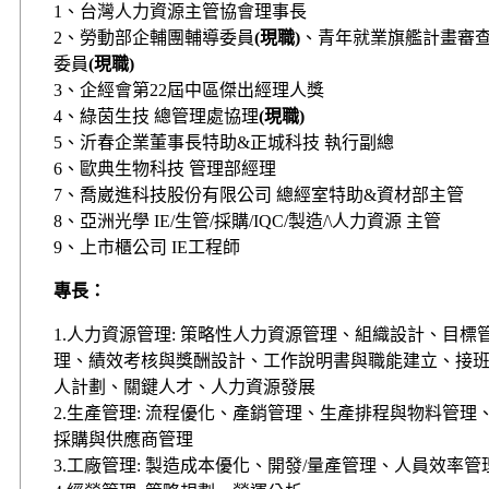
1、台灣人力資源主管協會理事長
2、勞動部企輔團輔導委員
(
現職
)
、青年就業旗艦計畫審
委員
(
現職
)
3、企經會第22屆中區傑出經理人獎
4、綠茵生技 總管理處協理
(
現職
)
5、沂春企業董事長特助&正城科技 執行副總
6、歐典生物科技 管理部經理
7、喬崴進科技股份有限公司 總經室特助&資材部主管
8、亞洲光學 IE/生管/採購/IQC/製造/\人力資源 主管
9、上市櫃公司 IE工程師
專長：
1.人力資源管理: 策略性人力資源管理、組織設計、目標
理、績效考核與獎酬設計、工作說明書與職能建立、接
人計劃、關鍵人才、人力資源發展
2.生產管理: 流程優化、產銷管理、生產排程與物料管理
採購與供應商管理
3.工廠管理: 製造成本優化、開發/量產管理、人員效率管