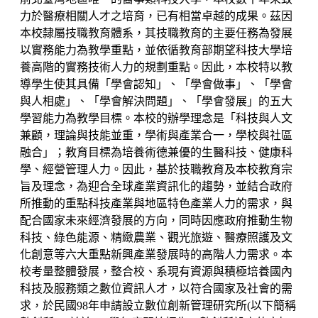
力於醫療相關人才之培育，已有相當卓越的成果。茲因
本校隸屬技職教育體系，其技職教育的主要任務為發展
以實務能力為教學重點，並依循教育部期望科技大學培
養高階的實務技術人力的規劃重點。因此，本校特以教
導學生使其具備「學會認知」、「學會做事」、「學會
與人相處」、「學會解決問題」、「學會發展」的五大
學習能力為教學目標。本校的辦學理念是「科技與人文
兼顧，理論與技能並重，學術與產業合一，學校與社區
融合」；教育目標為培養術德兼優的生醫科技、健康科
學、經營管理人力。因此，基於技職教育及本校教育宗
旨及理念，為迎合全球產業資訊化的趨勢，並結合政府
所推動的重點科技產業與地區特色產業人力的需求，與
配合國家未來經濟發展的方向，同時因應政府推動生物
科技、綠色能源、精緻農業、觀光旅遊、醫療照護及文
化創意等六大重點新興產業發展時的高階人力需求。本
校考量整體發展，整合校、系現有資源與積極培養國內
科技及服務類之數位資訊人才，以符合國家及社會的需
求，於民國98年申請設立數位創新管理研究所(以下簡稱