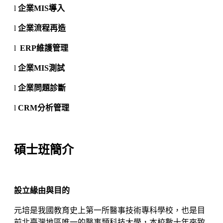
l
企業MIS導入
l
企業流程再造
l
ERP維護管理
l
企業MIS測試
l
企業問題診斷
l
CRM分析管理
碩士班簡介
設立緣由與目的
元培是我國教育史上第一所醫事技術專科學校，也是目
前北臺灣地區唯一的醫事類科技大學，本校數十年來致