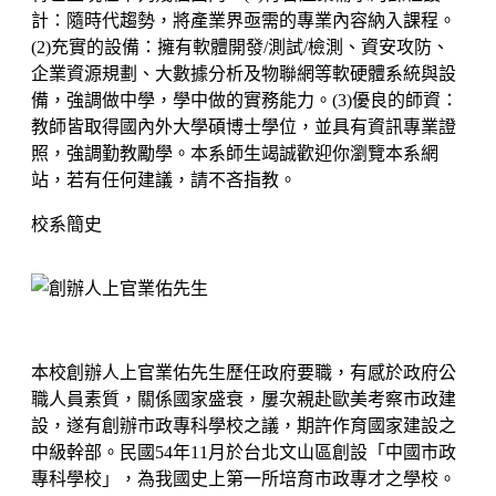
計：隨時代趨勢，將產業界亟需的專業內容納入課程。
(2)充實的設備：擁有軟體開發/測試/檢測、資安攻防、
企業資源規劃、大數據分析及物聯網等軟硬體系統與設
備，強調做中學，學中做的實務能力。(3)優良的師資：
教師皆取得國內外大學碩博士學位，並具有資訊專業證
照，強調勤教勵學。本系師生竭誠歡迎你瀏覽本系網
站，若有任何建議，請不吝指教。
校系簡史
本校創辦人上官業佑先生歷任政府要職，有感於政府公
職人員素質，關係國家盛衰，屢次親赴歐美考察市政建
設，遂有創辦市政專科學校之議，期許作育國家建設之
中級幹部。民國54年11月於台北文山區創設「中國市政
專科學校」，為我國史上第一所培育市政專才之學校。