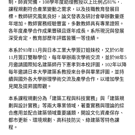
制，師資完備，108學年度助理教授以上比例占81%，.
課程規劃符合產業變動之需求，以及技職教育發展目
標。教師研究風氣良好，論文發表及研討會舉辦數量逐
年增加。教師實務經驗豐富，多數教師具有專業證照。
各年度產學合作成果豐碩且逐年成長。系所現況與發展
深受肯定，教育部歷年評鑑皆獲一等佳績。
本系於93年11月與日本工業大學簽訂姐妹校，又於95年
11月簽訂雙聯學位，每年舉辦兩次學術交流，並於98年5
月邀請國際知名建築師丹下憲孝到本校評圖，102年以降
每年邀請日本大學建築系教授來台參與畢業評圖，並持
續與國外各大學辦理學術交流及產學合作，以增加學生
見聞及提昇國際觀。
本系課程規劃分為「建築工程與科技實務」與「建築規
劃與設計實務」等兩大專業領域，著重實務與理論的綜
合應用並配合建築領域重要議題，開設文化資產保存、
都市更新、環境規劃、高科技防災、綠建築等特色課
程。