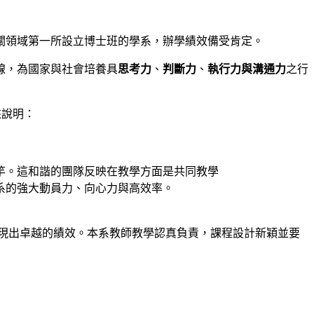
相關領域第一所設立博士班的學系，辦學績效備受肯定。
線，為國家與社會培養具
思考力
、
判斷力
、
執行力與溝通力
之行
來說明：
之標竿。這和諧的團隊反映在教學方面是共同教學
系的強大動員力、向心力與高效率。
都展現出卓越的績效。本系教師教學認真負責，課程設計新穎並要