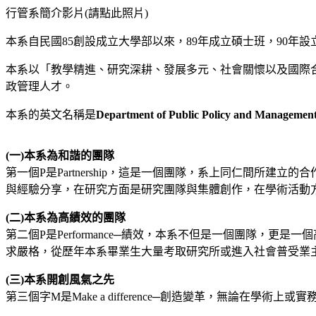
行管系簡介影片(請點此照片)
本系自民國85創設成立大學部以來，89年成立碩士班，90
本系以「教學精進、研究深耕、發展多元、社會關懷以及國際
政管理人才。
本系的英文名稱是
Department of Public Policy and Managemen
(一)本系為和諧的團隊
第一個P是Partnership，這是一個團隊，系上同仁間所
與經驗分享，在研究方面是研究團隊與集體創作，在學術活動
(二)本系為高績效的團隊
第二個P是Performance─績效，本系不但是一個團隊
求嚴格，從歷年本系畢業生大量考取研究所或進入社會普受業
(三)本系開創風氣之先
第三個字M是Make a difference─創造變革，無論在學