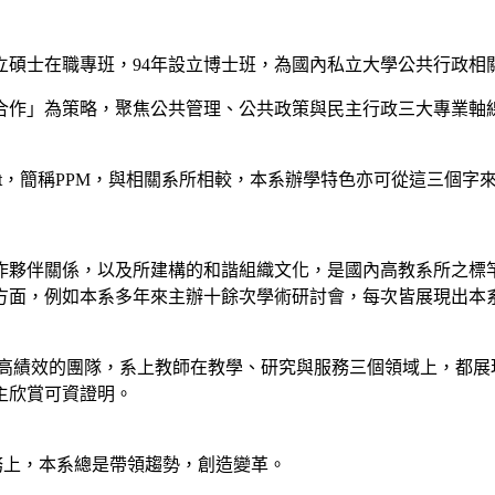
年設立碩士在職專班，94年設立博士班，為國內私立大學公共行政
合作」為策略，聚焦公共管理、公共政策與民主行政三大專業軸
t
，簡稱
PPM
，與相關系所相較，本系辦學特色亦可從這三個字
建立的合作夥伴關係，以及所建構的和諧組織文化，是國內高教系所
方面，例如本系多年來主辦十餘次學術研討會，每次皆展現出本
，更是一個高績效的團隊，系上教師在教學、研究與服務三個領域上，
主欣賞可資證明。
術上或實務上，本系總是帶領趨勢，創造變革。